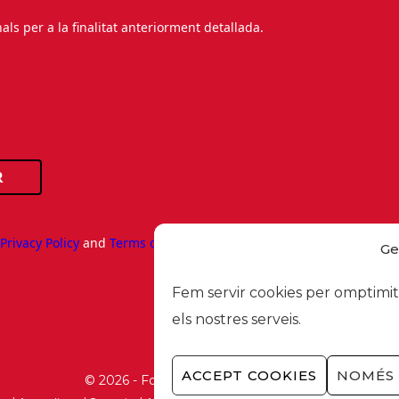
s per a la finalitat anteriorment detallada.
R
e
Privacy Policy
and
Terms of Service
apply.
Ge
Fem servir cookies per omptimitz
els nostres serveis.
ACCEPT COOKIES
NOMÉS 
© 2026 - Foment del Treball Nacional