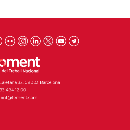
 Laietana 32, 08003 Barcelona
. 93 484 12 00
ment@foment.com