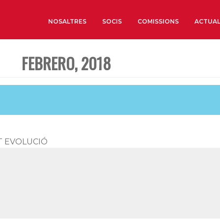
NOSALTRES
SOCIS
COMISSIONS
ACTUAL
FEBRERO, 2018
Sobre nosaltres
Òrgans de Govern
Òrgans Consultius
Estructura Executiva
Institut d’Estudis Estrat
T EVOLUCIÓ
Societat Barcelonesa d’
Econòmics i Socials
Organitzacions territori
Organitzacions sectoria
Coneix més