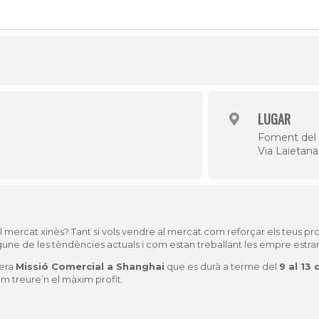
Història
Galeria de Presidents
Biblioteca Arxiu
Seu Social
LUGAR
Foment del 
Via Laietana
del mercat xinès? Tant si vols vendre al mercat com reforçar els teus 
une de les tèndències actuals i com estan treballant les empre estr
pera
Missió Comercial a Shanghai
que es durà a terme del
9 al 13 
m treure’n el màxim profit.