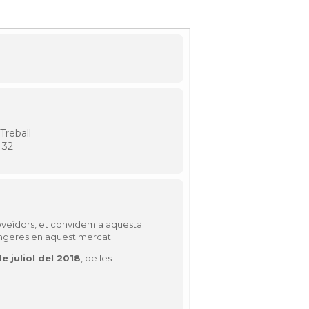
Treball
 32
proveïdors, et convidem a aquesta
angeres en aquest mercat.
de juliol del 2018
, de les