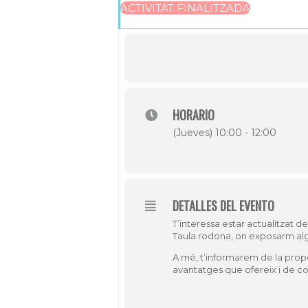
ACTIVITAT FINALITZADA
HORARIO
(Jueves) 10:00 - 12:00
DETALLES DEL EVENTO
T’interessa estar actualitzat 
Taula rodona, on exposarm alg
A mé, t’informarem de la pro
avantatges que ofereix i de co