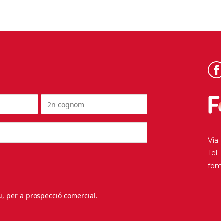
Via
Tel
fo
au, per a prospecció comercial.