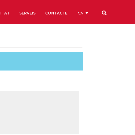
CA
ITAT
SERVEIS
CONTACTE
Els nostres codis
Comptes Anuals
Codi Ètic i de Bon Govern
Estatuts
ègics
Portal de la Transparència
Estudis
als
ls