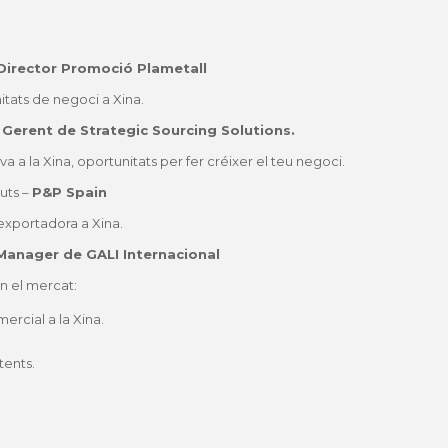
Director Promoció Plametall
itats de negoci a Xina.
–
Gerent de Strategic Sourcing Solutions.
va a la Xina, oportunitats per fer créixer el teu negoci.
uts –
P&P Spain
 exportadora a Xina.
Manager de GALI Internacional
n el mercat:
ercial a la Xina.
stents.