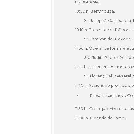
PROGRAMA
10:00 h. Benvinguda.
Sr. Josep M. Campanera.
10:10 h. Presentació d’ Oportun
Sr. Tom Van der Heyden 
11:00 h. Operar de forma efecti
Sra. Judith Padrós Rombo
11:20 h. Cas Pràctic d’empresa
Sr. Llorenç Gali,
General 
11:40 h. Accions de promoció e
Presentació Missió Com
11:50 h. Col·loqui entre els assi
12:00 h. Cloenda de l’acte.