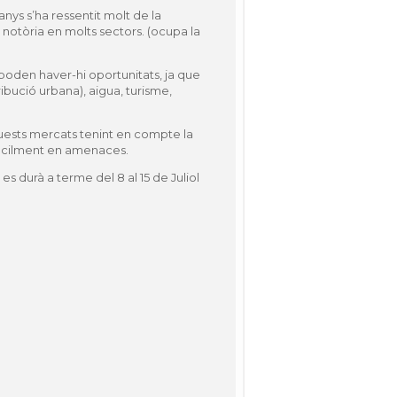
ys s’ha ressentit molt de la
 notòria en molts sectors. (ocupa la
 poden haver-hi oportunitats, ja que
ibució urbana), aigua, turisme,
uests mercats tenint en compte la
 fàcilment en amenaces.
 es durà a terme del
8 al 15 de Juliol