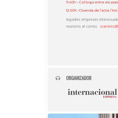
11:40h – Col·loqui entre els assi
12:00h -Cloenda de l’acte / Ini
Aquelles empreses interessad
reunions al correu
sramirez
ORGANIZADOR