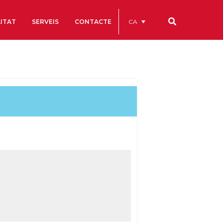
CA
ITAT
SERVEIS
CONTACTE
Els nostres codis
Comptes Anuals
Codi Ètic i de Bon Govern
Estatuts
ègics
Portal de la Transparència
Estudis
als
ls