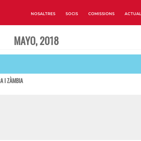
NOSALTRES
SOCIS
COMISSIONS
ACTUAL
MAYO, 2018
Sobre nosaltres
Òrgans de Govern
Òrgans Consultius
Estructura Executiva
A I ZÀMBIA
Institut d’Estudis Estrat
Societat Barcelonesa d’
Econòmics i Socials
Organitzacions territori
Organitzacions sectoria
Coneix més