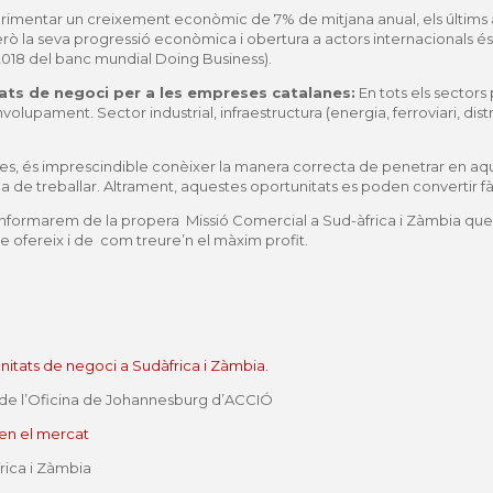
imentar un creixement econòmic de 7% de mitjana anual, els últims an
rò la seva progressió econòmica i obertura a actors internacionals és
 2018 del banc mundial Doing Business).
ats de negoci per a les empreses catalanes:
En tots els sectors
upament. Sector industrial, infraestructura (energia, ferroviari, distr
s, és imprescindible conèixer la manera correcta de penetrar en aq
orma de treballar. Altrament, aquestes oportunitats es poden convertir
a informarem de la propera
Missió Comercial a Sud-àfrica i Zàmbia
que
e ofereix i de com treure’n el màxim profit.
nitats de negoci a Sudàfrica i Zàmbia.
 de l’Oficina de Johannesburg d’ACCIÓ
 en el mercat
rica i Zàmbia