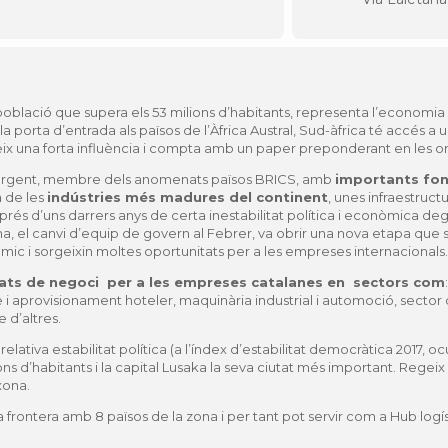
blació que supera els 53 milions d’habitants, representa l’economia
 porta d’entrada als països de l’Àfrica Austral, Sud-àfrica té accés
ix una forta influència i compta amb un paper preponderant en les or
ergent, membre dels anomenats països BRICS, amb
importants fon
 de les
indústries més madures del continent
, unes infraestruct
rés d’uns darrers anys de certa inestabilitat política i econòmica d
a, el canvi d’equip de govern al Febrer, va obrir una nova etapa que s
ic i sorgeixin moltes oportunitats per a les empreses internacionals.
tats de negoci per a les empreses catalanes en sectors com
me i aprovisionament hoteler, maquinària industrial i automoció, sector 
 d’altres.
elativa estabilitat política (a l’índex d’estabilitat democràtica 2017, oc
ilions d’habitants i la capital Lusaka la seva ciutat més important. Regei
xona.
fa frontera amb 8 països de la zona i per tant pot servir com a Hub logís