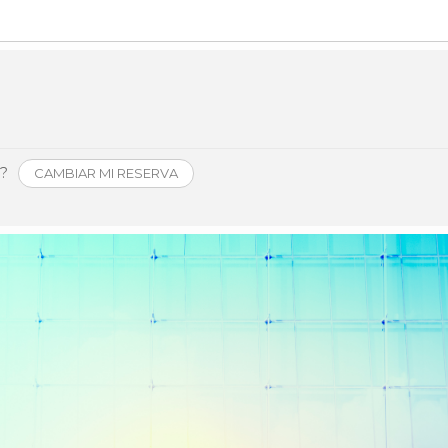
Història
Galeria de Presidents
Biblioteca Arxiu
Seu Social
o?
CAMBIAR MI RESERVA