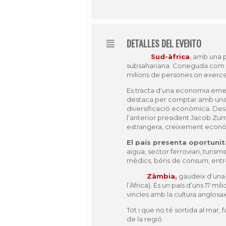
DETALLES DEL EVENTO
Sud-àfrica
,
amb una po
subsahariana. Coneguda com la
milions de persones on exerce
Es tracta d’una economia em
destaca per comptar amb una
diversificació econòmica. Desp
l’anterior president Jacob Zum
estrangera, creixement econòm
El país presenta oportuni
aigua, sector ferroviari, turis
mèdics, béns de consum, entre
Zàmbia,
gaudeix d’una r
l’Àfrica). És un país d’uns 17 m
vincles amb la cultura anglosa
Tot i que no té sortida al mar, 
de la regió.