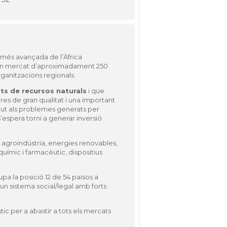
 més avançada de l’Àfrica
 a un mercat d’aproximadament 250
ganitzacions regionals.
ts de recursos naturals
i que
ures de gran qualitat i una important
egut als problemes generats per
’espera torni a generar inversió
: agroindústria, energies renovables,
químic i farmacèutic, dispositius
upa la posició 12 de 54 països a
x un sistema social/legal amb forts
tic per a abastir a tots els mercats