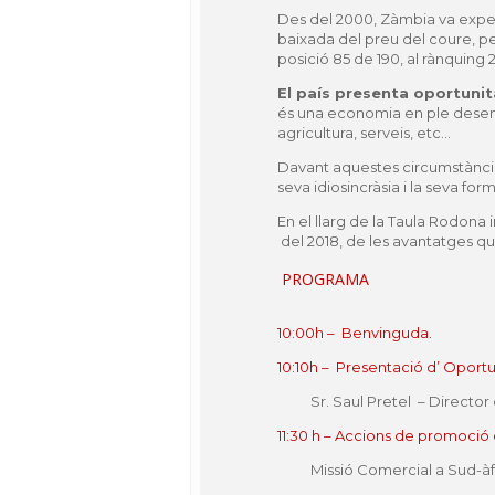
Des del 2000, Zàmbia va exper
baixada del preu del coure, pe
posició 85 de 190, al rànquing
El país presenta oportunit
és una economia en ple desenvol
agricultura, serveis, etc…
Davant aquestes circumstàncie
seva idiosincràsia i la seva f
En el llarg de la Taula Rodon
del 2018
, de les avantatges qu
PROGRAMA
10:00h – Benvinguda.
10:10h – Presentació d’ Oportu
Sr. Saul Pretel –
Director
11:30 h – Accions de promoció
Missió Comercial a Sud-àf