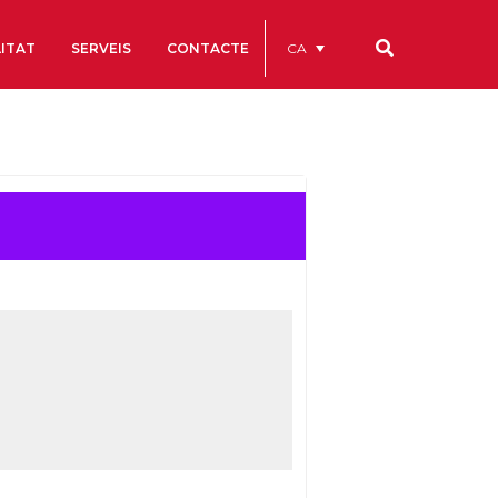
CA
ITAT
SERVEIS
CONTACTE
Els nostres codis
Comptes Anuals
Codi Ètic i de Bon Govern
Estatuts
ègics
Portal de la Transparència
Estudis
als
ls