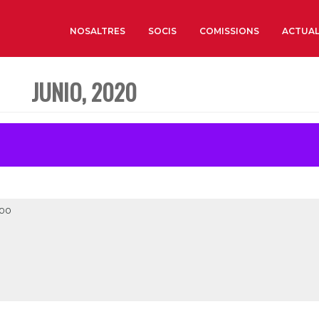
NOSALTRES
SOCIS
COMISSIONS
ACTUAL
JUNIO, 2020
Sobre nosaltres
Òrgans de Govern
Òrgans Consultius
Estructura Executiva
Institut d’Estudis Estrat
Societat Barcelonesa d’
:00
Econòmics i Socials
Organitzacions territori
Organitzacions sectoria
Coneix més