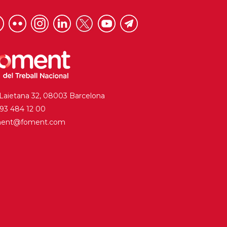
 Laietana 32, 08003 Barcelona
. 93 484 12 00
ment@foment.com