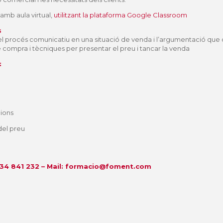
amb aula virtual,
utilitzant la plataforma Google Classroom
s
l procés comunicatiu en una situació de venda i l’argumentació que c
 compra i tècniques per presentar el preu i tancar la venda
:
cions
del preu
34 841 232 – Mail:
formacio@foment.com