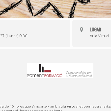
LUGAR
o 27 (Lunes) 0:00
Aula Virtual
da
de 40 hores que s’imparteix amb
aula virtual
et permetrà analitz
omercial i les necessitats dels clients.