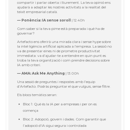
compartir i parlar oberta i lliurement. La teva opinió ens
ajudarà a adaptar les nostres activitats a la realitat del
teixit empresarial català.
— Ponència: IA sense soroll
| 12.40h
Com saber si la teva pime està preparada i què ha de
governar?
Artefacto ens oferirà una mirada clara i sense hype sobre
la intel·ligència artificial aplicada a l’empresa. La sessió no
va de presentar eines ni de prometre productivitat
immediata: va d’ajudar-te a entendre en quin punt es
troba la teva organització i com prendre decisions sobre
IA amb criteri.
— AMA: Ask Me Anything
| 13.00h
Una sessió de preguntes i respostes amb l’equip
d’Artefacto. Podràs preguntar el que vulguis, sense filtre.
Els blocs temàtics seran:
Bloc 1: Què és la IA per a empreses i per on es
comença
Bloc 2: Adopció, govern i dades. Com garantir que
l’adopció d’IA sigui segura i controlada