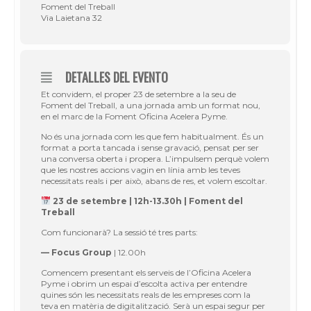
Foment del Treball
Via Laietana 32
DETALLES DEL EVENTO
Et convidem, el proper 23 de setembre a la seu de
Foment del Treball, a una jornada amb un format nou,
en el marc de la Foment Oficina Acelera Pyme.
No és una jornada com les que fem habitualment. És un
format a porta tancada i sense gravació, pensat per ser
una conversa oberta i propera. L’impulsem perquè volem
que les nostres accions vagin en línia amb les teves
necessitats reals i per això, abans de res, et volem escoltar.
23 de setembre | 12h-13.30h | Foment del
Treball
Com funcionarà? La sessió té tres parts:
— Focus Group
| 12.00h
Comencem presentant els serveis de l’Oficina Acelera
Pyme i obrim un espai d’escolta activa per entendre
quines són les necessitats reals de les empreses com la
teva en matèria de digitalització. Serà un espai segur per