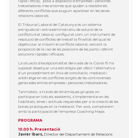
ràpid i eficaç, posa a disposició d’empreses i persones
treballadores mecanismes que ajuden a resoldre els
diferents conflictes que puguin aparèixer en les seves
relacions laborals.
El Tribunal Laboral de Catalunya és un sistema
extrajudicial i extraadministratiu de solució de la
conflictivitat laboral, configurat com un instrument de
resolució de conflictes de treball la finalitat del qual és
objetivizar al màxim el conflicte laboral, cercant la
proporció de la raó de les posicions de les parts i oferint
solucions ràpides i eficaces.
La situació d’excepcionalitat derivada de la Covid-19 ha
suposat dissenyar una estratègia per oferir l’alternativa
d’un procediment en línia de conciliació, mediació i
arbitratge en els conflictes sorgits de les controvèrsies
generades entres empreses i persones treballadores.
Tanmateix, a través de dinàmiques grupals on
participaran tots els assistents, s’implementaran les
habilitats, eines i actituds requerides per a la creació de les
bones pràctiques en la mediació. Per això, comptarem
amb la participació de l’empresa Coaching Maps.
PROGRAMA
10.00 h. Presentació
Javier Ibars,
Director del Departament de Relacions