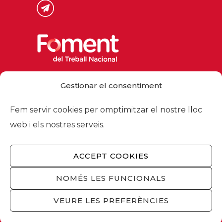
Via Laietana 32, 08003 Barcelona
Gestionar el consentiment
Tel. 93 484 12 00
foment@foment.com
Fem servir cookies per omptimitzar el nostre lloc
web i els nostres serveis.
ACCEPT COOKIES
© 2026 - Foment del Treball Nacional
Nosaltres
/
Associats
/
Comissions
/
NOMÉS LES FUNCIONALS
Actualitat
/
Serveis
/
Avís legal
/
Política de
privacitat
/
Política cookies
/
Privacitat
VEURE LES PREFERÈNCIES
xarxes socials