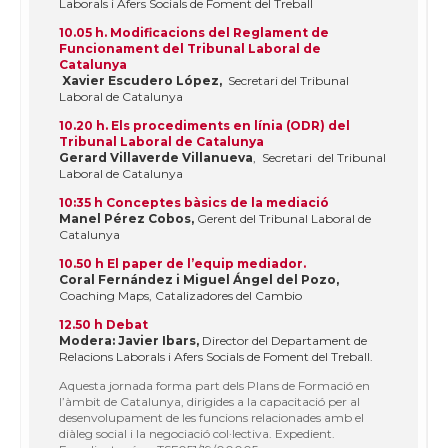
Laborals i Afers Socials de Foment del Treball
10.05 h. Modificacions del Reglament de
Funcionament del Tribunal Laboral de
Catalunya
Xavier Escudero López,
Secretari del Tribunal
Laboral de Catalunya
10.20 h. Els procediments en línia (ODR) del
Tribunal Laboral de Catalunya
Gerard Villaverde Villanueva
, Secretari del Tribunal
Laboral de Catalunya
10:35 h Conceptes bàsics de la mediació
Manel Pérez Cobos,
Gerent del Tribunal Laboral de
Catalunya
10.50 h El paper de l’equip mediador.
Coral Fernández i Miguel Ángel del Pozo,
Coaching Maps, Catalizadores del Cambio
12.50 h Debat
Modera: Javier Ibars,
Director del Departament de
Relacions Laborals i Afers Socials de Foment del Treball.
Aquesta jornada forma part dels Plans de Formació en
l’àmbit de Catalunya, dirigides a la capacitació per al
desenvolupament de les funcions relacionades amb el
diàleg social i la negociació col·lectiva. Expedient.