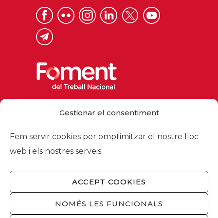
Via Laietana 32, 08003 Barcelona
Gestionar el consentiment
Tel. 93 484 12 00
foment@foment.com
Fem servir cookies per omptimitzar el nostre lloc
web i els nostres serveis.
ACCEPT COOKIES
© 2026 - Foment del Treball Nacional
Nosaltres
/
Associats
/
Comissions
/
NOMÉS LES FUNCIONALS
Actualitat
/
Serveis
/
Avís legal
/
Política de