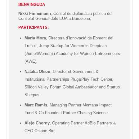
BENVINGUDA
Nikki Finnemann
, Cònsol de diplomàcia pública del
Consolat General dels EUA a Barcelona,
PARTICIPANTS:
Maria Mora
, Directora d’Innovació de Foment del
Treball, Jump Startup for Women in Deeptech
(Jump4Women) i Academy for Women Entrepreneurs
(AWE).
Natalia Olson
, Director of Government &
Institutional Partnerships Plug&Play Tech Center,
Silicon Valley Forum Global Ambassador and Startup
Sherpas.
Marc Ramis
, Managing Partner Montana Impact
Fund & Co-Founder i Partner Chasing Science.
Alejo Chorny
, Operating Partner AdBio Partners &
CEO Orikine Bio.