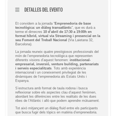
DETALLES DEL EVENTO
Et convidem a la jornada “
Emprenedoria de base
tecnològica: un diàleg transatlàntic
”, que es durà a
terme el dimecres
10 d’abril de 17:30 a 19:00h en
format híbrid, virtual via Streaming i presencial en la
seu Foment del Treball Nacional
(Via Laietana 32,
Barcelona).
La jornada reuneix quatre prestigiosos professionals del
món de l’emprenedoria tecnològica que representen
diferents visions d’aquest fenomen:
institucional-
empresarial, inversió, venture building, partenariats
i serveis especialitzats
. Tots amb experiència
internacional i un coneixement privilegiat de les
dinàmiques de l’emprenedoria als Estats Units i
Espanya.
S’estructura amb format de taula rodona i busca
reflexionar sobre els aspectes clau d’aquest fenòmen,
abordant les diferències entre les realitats de les dues
ribes de l’Atlàntic i allò que podem aprendre mútuament.
Tot això mitjançant un diàleg fluid entre els participants
que busca fugir dels tòpics en matèria d’emprenedoria.