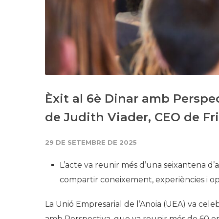
Èxit al 6è Dinar amb Perspe
de Judith Viader, CEO de Fr
29 DE SETEMBRE DE 2025
L’acte va reunir més d’una seixantena d’a
compartir coneixement, experiències i o
La Unió Empresarial de l’Anoia (UEA) va celebr
amb Perspectiva, que va reunir més de 60 empr