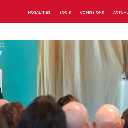
NOSALTRES
SOCIS
COMISSIONS
ACTUAL
Sobre nosaltres
Òrgans de Govern
Òrgans Consultius
Estructura Executiva
Institut d’Estudis Estrat
Societat Barcelonesa d’
Econòmics i Socials
Organitzacions territori
Organitzacions sectoria
Coneix més