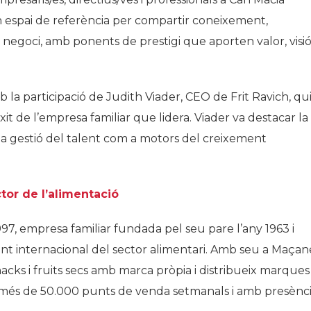
 espai de referència per compartir coneixement,
negoci, amb ponents de prestigi que aporten valor, visió
la participació de Judith Viader, CEO de Frit Ravich, qu
it de l’empresa familiar que lidera. Viader va destacar la
 i la gestió del talent com a motors del creixement
tor de l’alimentació
97, empresa familiar fundada pel seu pare l’any 1963 i
ent internacional del sector alimentari. Amb seu a Maçan
snacks i fruits secs amb marca pròpia i distribueix marques
 a més de 50.000 punts de venda setmanals i amb presènc