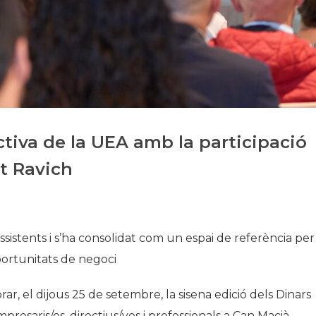
Història
Galeria de Presidents
Biblioteca Arxiu
Seu Social
ctiva de la UEA amb la participació
it Ravich
ssistents i s’ha consolidat com un espai de referència per
portunitats de negoci
ar, el dijous 25 de setembre, la sisena edició dels Dinars
esaris/es, directius/ves i professionals a Can Macià