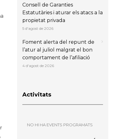
Consell de Garanties
Estatutàries i aturar els atacs a la
ha
propietat privada
ó
5 d'agost de 2026
Foment alerta del repunt de
l’atur al juliol malgrat el bon
comportament de l’afiliació
4 d'agost de 2026
Activitats
NO HI HA EVENTS PROGRAMATS
r
b