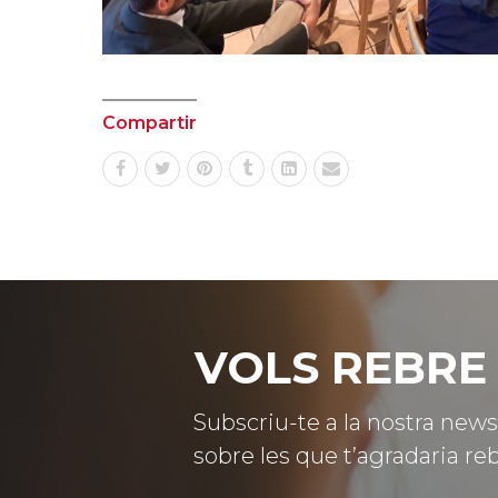
Compartir
VOLS REBRE 
Subscriu-te a la nostra news
sobre les que t’agradaria reb