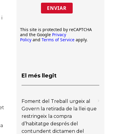
ENVIAR
 i
This site is protected by reCAPTCHA
and the Google
Privacy
Policy
and
Terms of Service
apply.
i
El més llegit
Foment del Treball urgeix al
et
Govern la retirada de la llei que
restringeix la compra
d’habitatge després del
ia
contundent dictamen del