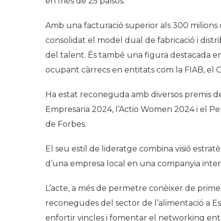
en més de 25 països.
Amb una facturació superior als 300 milions 
consolidat el model dual de fabricació i distrib
del talent. És també una figura destacada en l
ocupant càrrecs en entitats com la FIAB, el C
Ha estat reconeguda amb diversos premis de 
Empresaria 2024, l’Actio Women 2024 i el Pers
de Forbes.
El seu estil de lideratge combina visió estratè
d’una empresa local en una companyia interna
L’acte, a més de permetre conèixer de primer
reconegudes del sector de l’alimentació a Esp
enfortir vincles i fomentar el networking entr