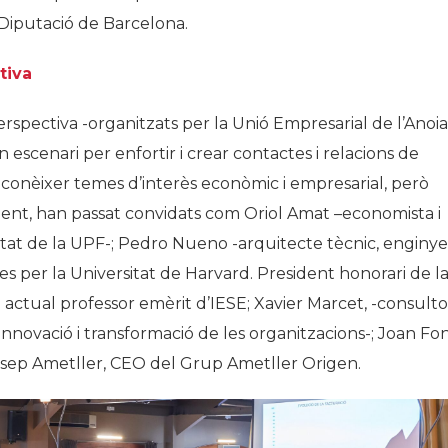
Diputació de Barcelona.
tiva
rspectiva -organitzats per la Unió Empresarial de l’Anoia
 escenari per enfortir i crear contactes i relacions de
r conèixer temes d’interès econòmic i empresarial, però
ment, han passat convidats com Oriol Amat –economista i
itat de la UPF-; Pedro Nueno -arquitecte tècnic, enginye
es per la Universitat de Harvard. President honorari de l
 actual professor emèrit d’IESE; Xavier Marcet, -consulto
innovació i transformació de les organitzacions-; Joan Fon
osep Ametller, CEO del Grup Ametller Origen.