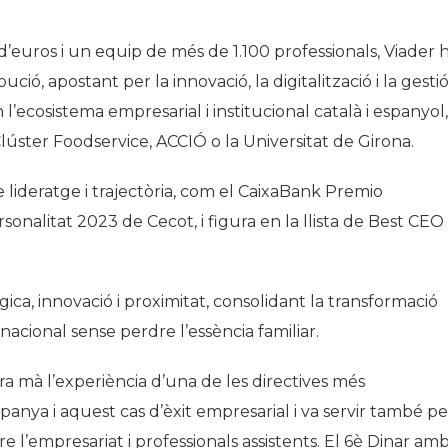
d’euros i un equip de més de 1.100 professionals, Viader 
ució, apostant per la innovació, la digitalització i la gesti
’ecosistema empresarial i institucional català i espanyol,
lúster Foodservice, ACCIÓ o la Universitat de Girona.
lideratge i trajectòria, com el CaixaBank Premio
onalitat 2023 de Cecot, i figura en la llista de Best CEO
gica, innovació i proximitat, consolidant la transformació
cional sense perdre l’essència familiar.
a mà l’experiència d’una de les directives més
anya i aquest cas d’èxit empresarial i va servir també pe
e l’empresariat i professionals assistents. El 6è Dinar am