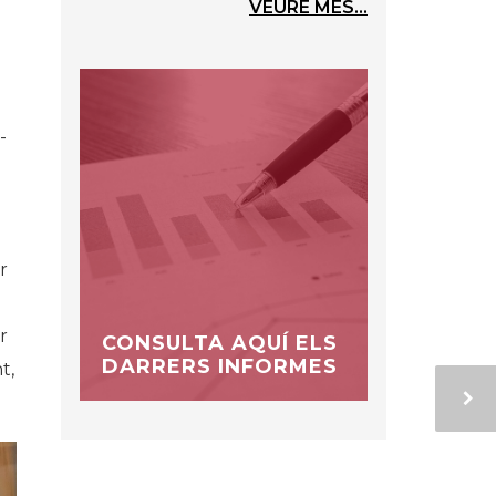
VEURE MÉS...
-
r
a
r
CONSULTA AQUÍ ELS
DARRERS INFORMES
t,