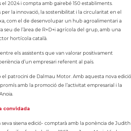
s el 2024 i compta amb gairebé 150 establiments.
r la innovació, la sostenibilitat i la circularitat en el
arxa, com el de desenvolupar un hub agroalimentari a
a seu de l’àrea de R+D+i agrícola del grup, amb una
tor hortícola català.
entre els assistents que van valorar positivament
eriència d’un empresari referent al país.
 el patrocini de Dalmau Motor. Amb aquesta nova edició
omís amb la promoció de l’activitat empresarial i la
Anoia.
ra convidada
a seva sisena edició- comptarà amb la ponència de Judith