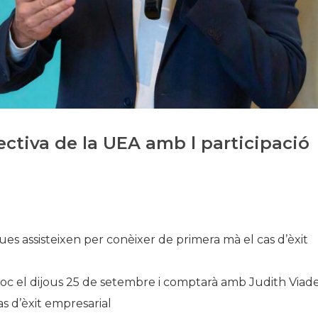
Història
Galeria de Presidents
Biblioteca Arxiu
Seu Social
ectiva de la UEA amb l participació
s assisteixen per conèixer de primera mà el cas d’èxit
loc el dijous 25 de setembre i comptarà amb Judith Viade
as d’èxit empresarial