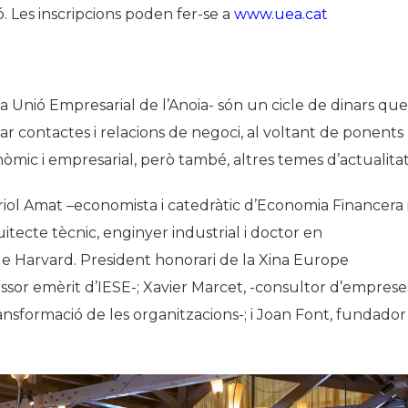
ó. Les inscripcions poden fer-se a
www.uea.cat
a Unió Empresarial de l’Anoia- són un cicle de dinars que
ear contactes i relacions de negoci, al voltant de ponents
òmic i empresarial, però també, altres temes d’actualitat
iol Amat –economista i catedràtic d’Economia Financera 
tecte tècnic, enginyer industrial i doctor en
de Harvard. President honorari de la Xina Europe
ssor emèrit d’IESE-; Xavier Marcet, -consultor d’empreses
ransformació de les organitzacions-; i Joan Font, fundador 