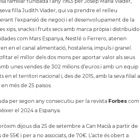
esa familiar fundada l’any 1963 per Josep Maria Viader,
 seva filla Judith Viader, qui va prendre el relleu
derant l’expansió de negoci i el desenvolupament de la
es xips, snacks i fruits secs amb marca pròpia i distribuïdo
dades com Mars Espanya, Nestlé o Ferrero, atenen
en el canal alimentació, hostaleria, impuls i granel.
itar el millor dels dos mons per aportar valor als seus
3 amb unes vendes de 302 milions d’euros i amb un equip
en el territori nacional i, des de 2015, amb la seva filial a
 en més de 25 països.
da per segon any consecutiu per la revista
Forbes
com
èixer el 2024 a Espanya.
pròxim dijous dia 25 de setembre a Can Macià a partir de
és de 55€ i per a no associats, de 70€. L’acte és obert a