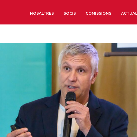
NOSALTRES
SOCIS
COMISSIONS
ACTUAL
Sobre nosaltres
Òrgans de Govern
Òrgans Consultius
Estructura Executiva
Institut d’Estudis Estrat
Societat Barcelonesa d’
Econòmics i Socials
Organitzacions territori
Organitzacions sectoria
Coneix més