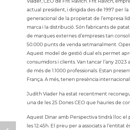
Viader, CEO de Frit Ravich. Frit Ravich, empr
actual president, i dirigida des de 1997 per la
generacional de la propietat de l’empresa li
marca i la distribució. Són fabricants de patat
de marques externes d’empreses tan consoli
50.000 punts de venda setmanalment. Operen 
Aquest model de gestió dual els permet aprof
consumidors i clients. Van tancar l’any 202
de més de 1.1000 professionals. Estan presents 
França. A més, tenen presència internacional
Judith Viader ha estat recentment reconegu
una de les 25 Dones CEO que hauries de con
Aquest Dinar amb Perspectiva tindrà lloc el 
les 12:45h. El preu per a associats a l’entitat 