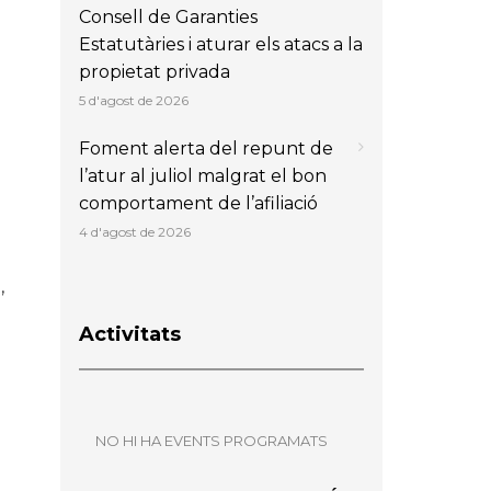
Consell de Garanties
Estatutàries i aturar els atacs a la
propietat privada
5 d'agost de 2026
Foment alerta del repunt de
l’atur al juliol malgrat el bon
comportament de l’afiliació
4 d'agost de 2026
,
Activitats
NO HI HA EVENTS PROGRAMATS