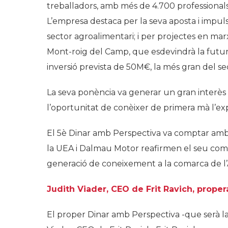
treballadors, amb més de 4.700 professional
L’empresa destaca per la seva aposta i impuls pe
sector agroalimentari; i per projectes en m
Mont-roig del Camp, que esdevindrà la futur
inversió prevista de 50M€, la més gran del sec
La seva ponència va generar un gran interès 
l’oportunitat de conèixer de primera mà l’exp
El 5è Dinar amb Perspectiva va comptar amb
la UEA i Dalmau Motor reafirmen el seu compr
generació de coneixement a la comarca de l’
Judith Viader, CEO de Frit Ravich, prope
El proper Dinar amb Perspectiva -que serà l