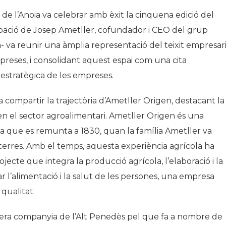
l de l’Anoia va celebrar amb èxit la cinquena edició del
ipació de Josep Ametller, cofundador i CEO del grup
- va reunir una àmplia representació del teixit empresari
reses, i consolidant aquest espai com una cita
ó estratègica de les empreses.
a compartir la trajectòria d’Ametller Origen, destacant la
t en el sector agroalimentari. Ametller Origen és una
a que es remunta a 1830, quan la família Ametller va
 terres. Amb el temps, aquesta experiència agrícola ha
jecte que integra la producció agrícola, l’elaboració i la
ar l’alimentació i la salut de les persones, una empresa
 qualitat.
imera companyia de l’Alt Penedès pel que fa a nombre de