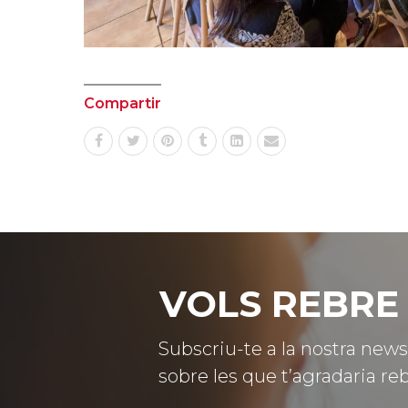
Compartir
VOLS REBRE 
Subscriu-te a la nostra news
sobre les que t’agradaria reb