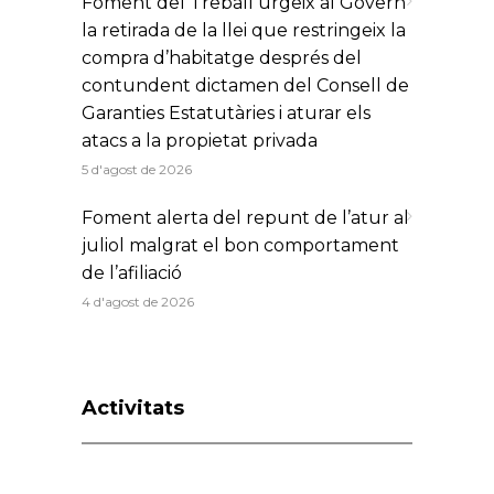
Foment del Treball urgeix al Govern
la retirada de la llei que restringeix la
compra d’habitatge després del
contundent dictamen del Consell de
Garanties Estatutàries i aturar els
atacs a la propietat privada
5 d'agost de 2026
Foment alerta del repunt de l’atur al
juliol malgrat el bon comportament
de l’afiliació
4 d'agost de 2026
Activitats