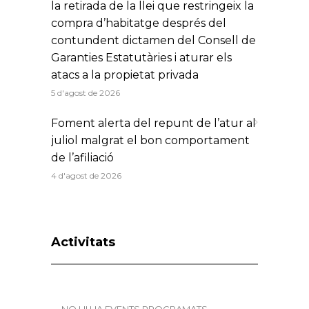
la retirada de la llei que restringeix la
compra d’habitatge després del
contundent dictamen del Consell de
Garanties Estatutàries i aturar els
atacs a la propietat privada
5 d'agost de 2026
Foment alerta del repunt de l’atur al
juliol malgrat el bon comportament
de l’afiliació
4 d'agost de 2026
Activitats
NO HI HA EVENTS PROGRAMATS