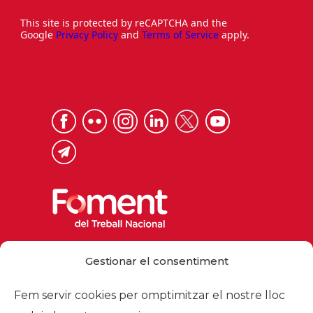
This site is protected by reCAPTCHA and the
Google
Privacy Policy
and
Terms of Service
apply.
Gestionar el consentiment
Via Laietana 32, 08003 Barcelona
Tel. 93 484 12 00
Fem servir cookies per omptimitzar el nostre lloc
foment@foment.com