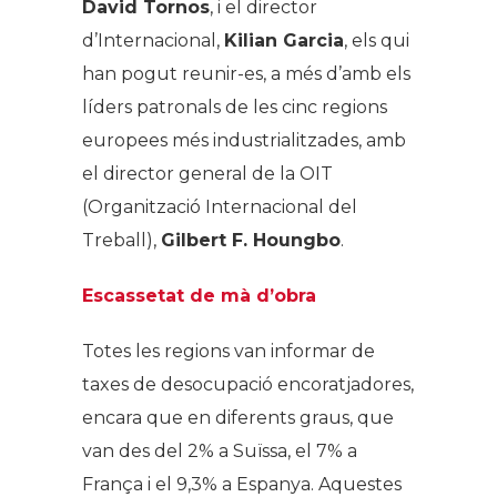
David Tornos
, i el director
d’Internacional,
Kilian Garcia
, els qui
han pogut reunir-es, a més d’amb els
líders patronals de les cinc regions
europees més industrialitzades, amb
el director general de la OIT
(Organització Internacional del
Treball),
Gilbert F. Houngbo
.
Escassetat de mà d’obra
Totes les regions van informar de
taxes de desocupació encoratjadores,
encara que en diferents graus, que
van des del 2% a Suïssa, el 7% a
França i el 9,3% a Espanya. Aquestes