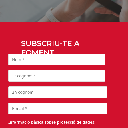
SUBSCRIU-TE A
FOMENT
Informació bàsica sobre protecció de dades: