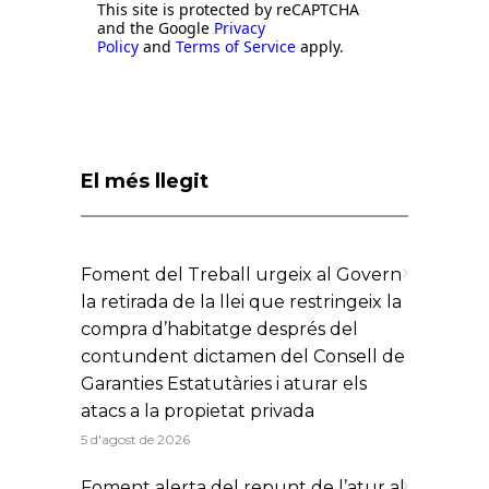
This site is protected by reCAPTCHA
and the Google
Privacy
Policy
and
Terms of Service
apply.
El més llegit
Foment del Treball urgeix al Govern
la retirada de la llei que restringeix la
compra d’habitatge després del
contundent dictamen del Consell de
Garanties Estatutàries i aturar els
atacs a la propietat privada
5 d'agost de 2026
Foment alerta del repunt de l’atur al