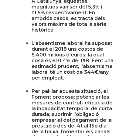
A Catalunya, aquestes
magnituds van ser del 5,3% i
l’1,5% respectivament. En
ambdós casos, es tracta dels
valors màxims de tota la sèrie
històrica
L’absentisme laboral ha suposat
durant el 2018 uns costos de
5.400 milions d’euros, la qual
cosa és el 0,4% del PIB. Fent una
estimació prudent, l’absentisme
laboral té un cost de 344€/any
per empleat.
Per pal·liar aquesta situació, el
Foment proposa: potenciar les
mesures de control i eficàcia de
la incapacitat temporal de curta
durada; suprimir l’obligació
empresarial del pagament de la
prestació des del 4t al 15è dia
de la baixa; fomentar els canals