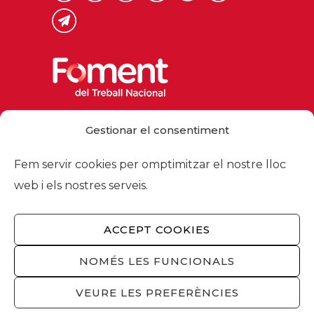
Via Laietana 32, 08003 Barcelona
Gestionar el consentiment
Tel. 93 484 12 00
foment@foment.com
Fem servir cookies per omptimitzar el nostre lloc
web i els nostres serveis.
ACCEPT COOKIES
© 2026 - Foment del Treball Nacional
Nosaltres
/
Associats
/
Comissions
/
NOMÉS LES FUNCIONALS
Actualitat
/
Serveis
/
Avís legal
/
Política de
privacitat
/
Política cookies
/
Privacitat
VEURE LES PREFERÈNCIES
xarxes socials