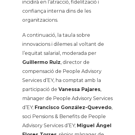
incidirà en l’atracció, fidelització i
confiança interna dins de les
organitzacions.
A continuació, la taula sobre
innovacions i dilemes al voltant de
l’equitat salarial, moderada per
Guillermo Ruiz
, director de
compensació de People Advisory
Services d’EY, ha comptat amb la
participació de
Vanessa Pajares
,
mànager de People Advisory Services
d’EY;
Francisco González-Quevedo
,
soci Pensions & Benefits de People
Advisory Services d’EY;
Miguel Ángel
Flores Torres
, sènior mànager de