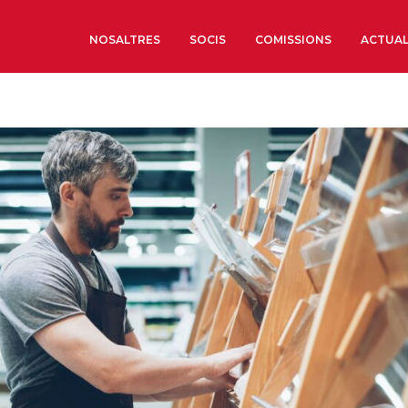
NOSALTRES
SOCIS
COMISSIONS
ACTUAL
Sobre nosaltres
Òrgans de Govern
Òrgans Consultius
Estructura Executiva
Institut d’Estudis Estrat
Societat Barcelonesa d’
Econòmics i Socials
Organitzacions territori
Organitzacions sectoria
Coneix més