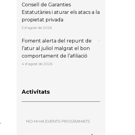
Consell de Garanties
Estatutàries i aturar els atacs a la
propietat privada
5 d'agost de 2026
Foment alerta del repunt de
l’atur al juliol malgrat el bon
comportament de l’afiliació
4 d'agost de 2026
Activitats
NO HI HA EVENTS PROGRAMATS
r