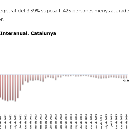
 registrat del 3,39% suposa 11.425 persones menys aturad
r.