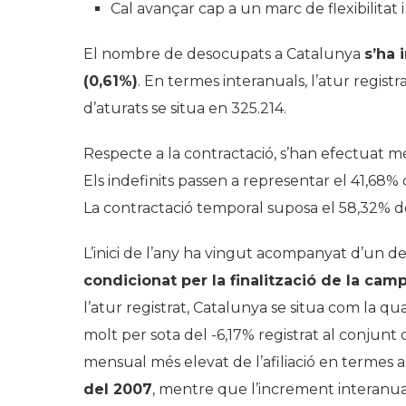
Cal avançar cap a un marc de flexibilitat 
El nombre de desocupats a Catalunya
s’ha 
(0,61%)
. En termes interanuals, l’atur regist
d’aturats se situa en 325.214.
Respecte a la contractació, s’han efectuat m
Els indefinits passen a representar el 41,68% 
La contractació temporal suposa el 58,32% de 
L’inici de l’any ha vingut acompanyat d’un 
condicionat per la finalització de la ca
l’atur registrat, Catalunya se situa com la
molt per sota del -6,17% registrat al conjunt 
mensual més elevat de l’afiliació en termes 
del 2007
, mentre que l’increment interanual 