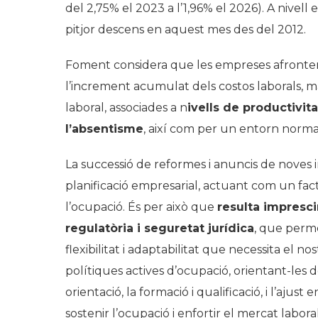
del 2,75% el 2023 a l’1,96% el 2026). A nivell 
pitjor descens en aquest mes des del 2012.
Foment considera que les empreses afronte
l’increment acumulat dels costos laborals, 
laboral, associades a n
ivells de productivit
l’absentisme
, així com per un entorn normat
La successió de reformes i anuncis de noves ini
planificació empresarial, actuant com un fact
l’ocupació. És per això que
resulta impresci
regulatòria i seguretat jurídica
, que perme
flexibilitat i adaptabilitat que necessita el no
polítiques actives d’ocupació, orientant-les de
orientació, la formació i qualificació, i l’aju
sostenir l’ocupació i enfortir el mercat laboral