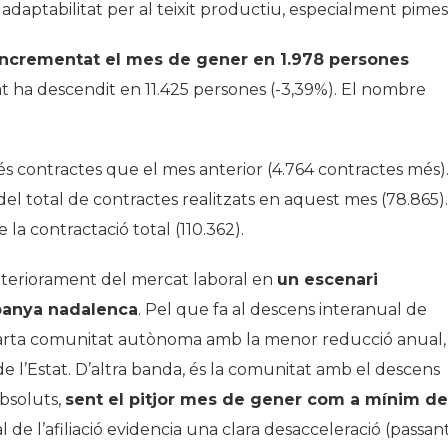
i adaptabilitat per al teixit productiu, especialment pimes
incrementat el mes de gener en 1.978 persones
rat ha descendit en 11.425 persones (-3,39%). El nombre
és contractes que el mes anterior (4.764 contractes més)
del total de contractes realitzats en aquest mes (78.865).
la contractació total (110.362).
deteriorament del mercat laboral en
un escenari
mpanya nadalenca
. Pel que fa al descens interanual de
 quarta comunitat autònoma amb la menor reducció anual,
de l’Estat. D’altra banda, és la comunitat amb el descens
absoluts,
sent el pitjor mes de gener com a mínim de
de l’afiliació evidencia una clara desacceleració (passan