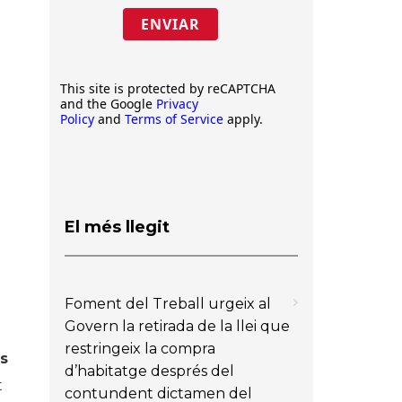
ENVIAR
This site is protected by reCAPTCHA
and the Google
Privacy
Policy
and
Terms of Service
apply.
.
El més llegit
Foment del Treball urgeix al
Govern la retirada de la llei que
restringeix la compra
s
d’habitatge després del
t
contundent dictamen del