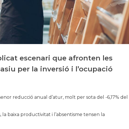
Història
Galeria de Presidents
Biblioteca Arxiu
Seu Social
icat escenari que afronten les
siu per la inversió i l’ocupació
nor reducció anual d’atur, molt per sota del -6,17% del
la baixa productivitat i l’absentisme tensen la