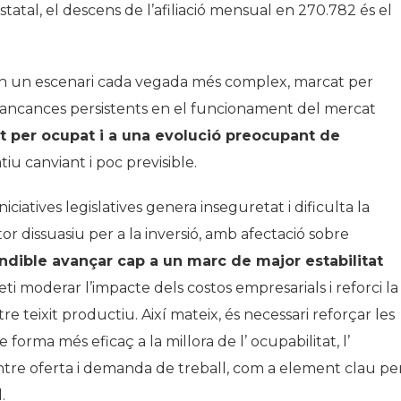
estatal, el descens de l’afiliació mensual en 270.782 és el
n un escenari cada vegada més complex, marcat per
mancances persistents en el funcionament del mercat
at per ocupat i a una evolució preocupant de
iu canviant i poc previsible.
ciatives legislatives genera inseguretat i dificulta la
or dissuasiu per a la inversió, amb afectació sobre
ndible avançar cap a un marc de major estabilitat
ti moderar l’impacte dels costos empresarials i reforci la
stre teixit productiu. Així mateix, és necessari reforçar les
 forma més eficaç a la millora de l’ ocupabilitat, l’
st entre oferta i demanda de treball, com a element clau pe
.