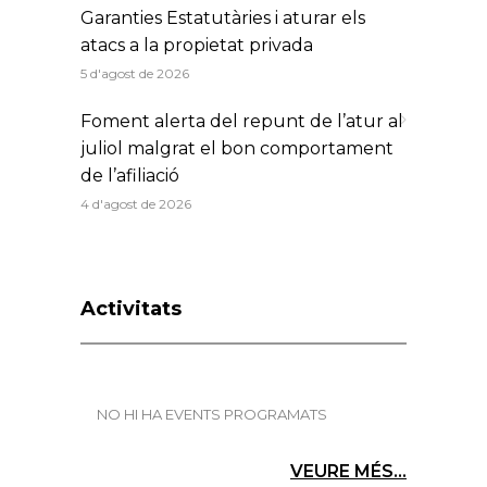
Garanties Estatutàries i aturar els
atacs a la propietat privada
5 d'agost de 2026
Foment alerta del repunt de l’atur al
juliol malgrat el bon comportament
de l’afiliació
4 d'agost de 2026
Activitats
NO HI HA EVENTS PROGRAMATS
VEURE MÉS...