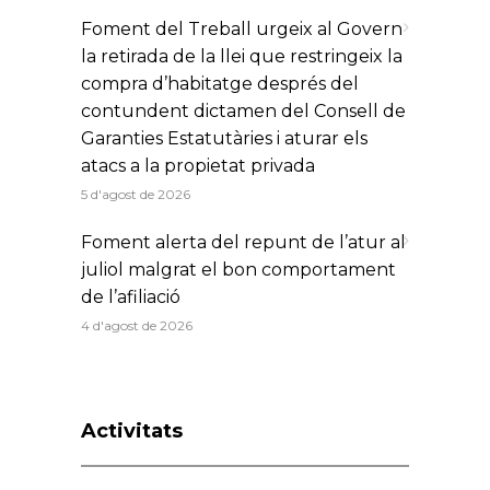
Foment del Treball urgeix al Govern
la retirada de la llei que restringeix la
compra d’habitatge després del
contundent dictamen del Consell de
Garanties Estatutàries i aturar els
atacs a la propietat privada
5 d'agost de 2026
Foment alerta del repunt de l’atur al
juliol malgrat el bon comportament
de l’afiliació
4 d'agost de 2026
Activitats