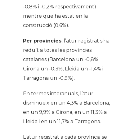
-0,8% i -0,2% respectivament)
mentre que ha estat en la
construcció (0,6%).
Per províncies
, l’atur registrat s’ha
reduït a totes les províncies
catalanes (Barcelona un -0,8%,
Girona un -0,3%, Lleida un -1,4% i
Tarragona un -0,9%).
En termes interanuals, l’atur
disminueix en un 4,3% a Barcelona,
en un 9,9% a Girona, en un 11,3% a
Lleida i en un 11,7% a Tarragona.
L’atur registrat a cada província se