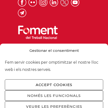
Via Laietana 32, 08003 Barcelona
Gestionar el consentiment
Tel. 93 484 12 00
foment@foment.com
Fem servir cookies per omptimitzar el nostre lloc
web i els nostres serveis.
ACCEPT COOKIES
© 2026 - Foment del Treball Nacional
Nosaltres
/
Associats
/
Comissions
/
NOMÉS LES FUNCIONALS
Actualitat
/
Serveis
/
Avís legal
/
Política de
privacitat
/
Política cookies
/
Privacitat
VEURE LES PREFERÈNCIES