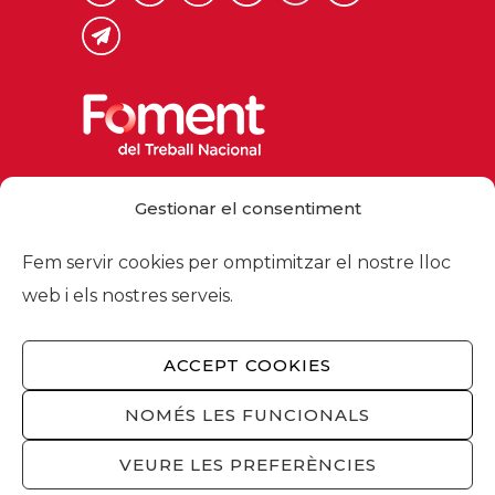
Via Laietana 32, 08003 Barcelona
Gestionar el consentiment
Tel. 93 484 12 00
foment@foment.com
Fem servir cookies per omptimitzar el nostre lloc
web i els nostres serveis.
ACCEPT COOKIES
© 2026 - Foment del Treball Nacional
Nosaltres
/
Associats
/
Comissions
/
NOMÉS LES FUNCIONALS
Actualitat
/
Serveis
/
Avís legal
/
Política de
privacitat
/
Política cookies
/
Privacitat
VEURE LES PREFERÈNCIES
xarxes socials