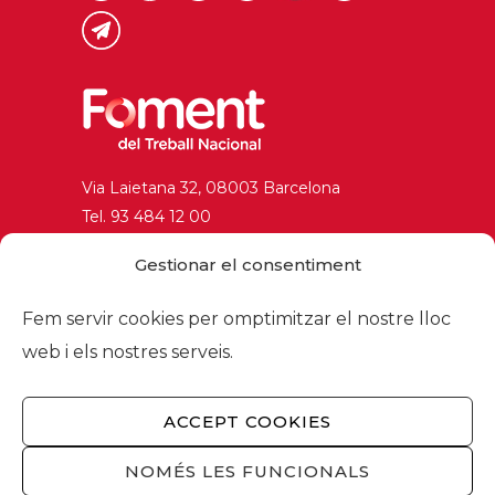
Via Laietana 32, 08003 Barcelona
Tel. 93 484 12 00
foment@foment.com
Gestionar el consentiment
Fem servir cookies per omptimitzar el nostre lloc
web i els nostres serveis.
© 2026 - Foment del Treball Nacional
Nosaltres
/
Associats
/
Comissions
/
ACCEPT COOKIES
Actualitat
/
Serveis
/
Avís legal
/
Política de
privacitat
/
Política cookies
/
Privacitat
NOMÉS LES FUNCIONALS
xarxes socials