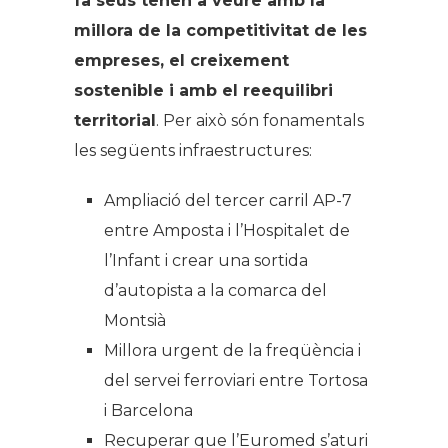
fa seus tenen a veure amb la
millora de la competitivitat de les
empreses, el creixement
sostenible i amb el reequilibri
territorial
. Per això són fonamentals
les següents infraestructures:
Ampliació del tercer carril AP-7
entre Amposta i l’Hospitalet de
l’Infant i crear una sortida
d’autopista a la comarca del
Montsià
Millora urgent de la freqüència i
del servei ferroviari entre Tortosa
i Barcelona
Recuperar que l’Euromed s’aturi