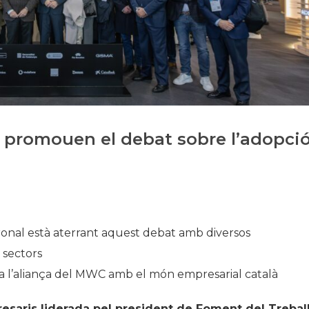
Història
Galeria de Presidents
Biblioteca Arxiu
Seu Social
C promouen el debat sobre l’adopci
ronal està aterrant aquest debat amb diversos
 sectors
ula l’aliança del MWC amb el món empresarial català
saris liderada pel president de Foment del Treball