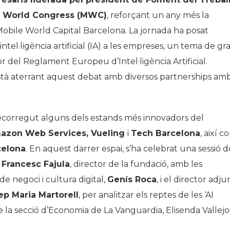
ile World Congress (MWC)
, reforçant un any més la
 Mobile World Capital Barcelona. La jornada ha posat
intel·ligència artificial (IA) a les empreses, un tema de gr
or del Reglament Europeu d’Intel·ligència Artificial.
stà aterrant aquest debat amb diversos partnerships am
 recorregut alguns dels estands més innovadors del
mazon Web Services, Vueling
i
Tech Barcelona
, així c
elona
. En aquest darrer espai, s’ha celebrat una sessió d
i
Francesc Fajula
, director de la fundació, amb les
 negoci i cultura digital,
Genís Roca
, i el director adju
ep Maria Martorell
, per analitzar els reptes de les
‘
AI
 la secció d’Economia de La Vanguardia, Elisenda Vallejo