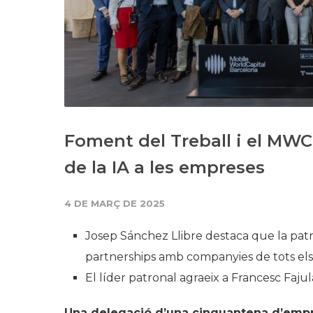
Foment del Treball i el MW
de la IA a les empreses
4 DE MARÇ DE 2025
Josep Sánchez Llibre destaca que la pat
partnerships amb companyies de tots els
El líder patronal agraeix a Francesc Faj
Una delegació d’una cinquantena d’empre