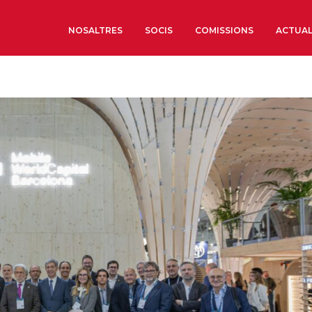
NOSALTRES
SOCIS
COMISSIONS
ACTUAL
Sobre nosaltres
Òrgans de Govern
Òrgans Consultius
Estructura Executiva
Institut d’Estudis Estrat
Societat Barcelonesa d’
Econòmics i Socials
Organitzacions territori
Organitzacions sectoria
Coneix més