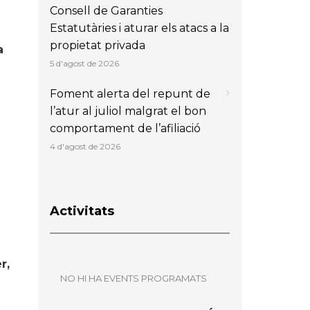
Consell de Garanties
Estatutàries i aturar els atacs a la
propietat privada
a
5 d'agost de 2026
Foment alerta del repunt de
l’atur al juliol malgrat el bon
comportament de l’afiliació
4 d'agost de 2026
Activitats
r,
NO HI HA EVENTS PROGRAMATS