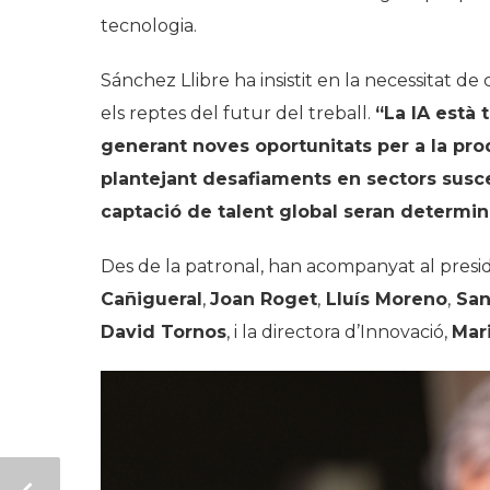
tecnologia.
Sánchez Llibre ha insistit en la necessitat de
els reptes del futur del treball.
“La IA està
generant noves oportunitats per a la pro
plantejant desafiaments en sectors suscep
captació de talent global seran determin
Des de la patronal, han acompanyat al presi
Cañigueral
,
Joan Roget
,
Lluís Moreno
,
San
David Tornos
, i la directora d’Innovació,
Mar