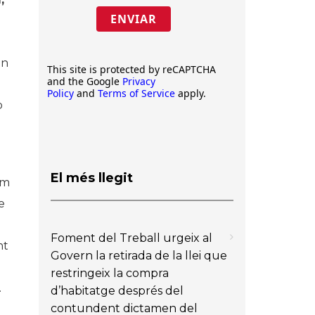
ENVIAR
an
This site is protected by reCAPTCHA
and the Google
Privacy
Policy
and
Terms of Service
apply.
b
El més llegit
om
e
Foment del Treball urgeix al
nt
Govern la retirada de la llei que
restringeix la compra
.
d’habitatge després del
contundent dictamen del