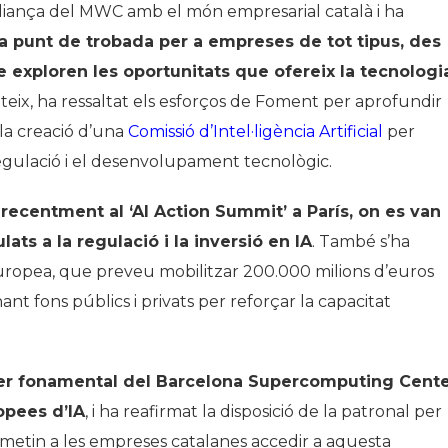
’aliança del MWC amb el món empresarial català i ha
 punt de trobada per a empreses de tot tipus, des
e exploren les oportunitats que ofereix la tecnologi
ateix, ha ressaltat els esforços de Foment per aprofundir
 la creació d’una
Comissió d’Intel·ligència Artificial
per
egulació i el desenvolupament tecnològic.
recentment al ‘AI Action Summit’ a París, on es van
ats a la regulació i la inversió en IA
. També s’ha
ió Europea, que preveu mobilitzar 200.000 milions d’euros
nt fons públics i privats per reforçar la capacitat
er fonamental del Barcelona Supercomputing Cente
opees d’IA
, i ha reafirmat la disposició de la patronal per
ermetin a les empreses catalanes accedir a aquesta