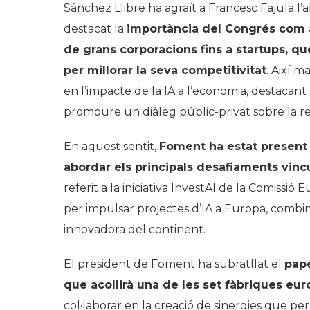
Sánchez Llibre ha agraït a Francesc Fajula l
destacat la
importància del Congrés com a
de grans corporacions fins a startups, qu
per millorar la seva competitivitat
. Així m
en l’impacte de la IA a l’economia, destacant
promoure un diàleg públic-privat sobre la r
En aquest sentit,
Foment ha estat present 
abordar els principals desafiaments vincul
referit a la iniciativa InvestAI de la Comiss
per impulsar projectes d’IA a Europa, combina
innovadora del continent.
El president de Foment ha subratllat el
pap
que acollirà una de les set fàbriques eur
col·laborar en la creació de sinergies que p