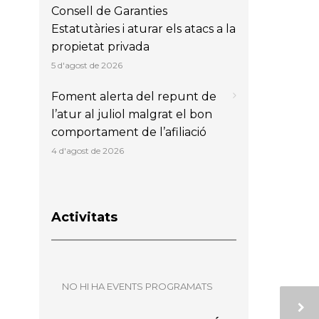
Consell de Garanties
Estatutàries i aturar els atacs a la
propietat privada
5 d'agost de 2026
Foment alerta del repunt de
l’atur al juliol malgrat el bon
comportament de l’afiliació
4 d'agost de 2026
Activitats
NO HI HA EVENTS PROGRAMATS