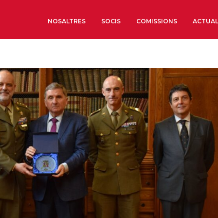
NOSALTRES
SOCIS
COMISSIONS
ACTUAL
Sobre nosaltres
Òrgans de Govern
Òrgans Consultius
Estructura Executiva
Institut d’Estudis Estrat
Societat Barcelonesa d’
Econòmics i Socials
Organitzacions territori
Organitzacions sectoria
Coneix més