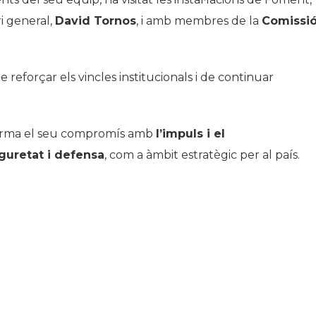
i general,
David Tornos
, i amb membres de la
Comissi
reforçar els vincles institucionals i de continuar
firma el seu compromís amb
l’impuls i el
uretat i defensa
, com a àmbit estratègic per al país.