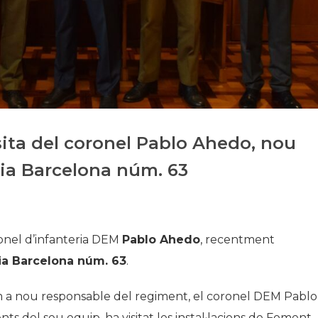
Història
Galeria de Presidents
Biblioteca Arxiu
Seu Social
sita del coronel Pablo Ahedo, nou
ria Barcelona núm. 63
ronel d’infanteria DEM
Pablo Ahedo
, recentment
ia Barcelona núm. 63
.
m a nou responsable del regiment, el coronel DEM Pablo
del seu equip, ha visitat les instal·lacions de Foment,