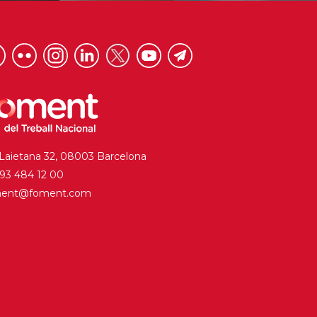
 Laietana 32, 08003 Barcelona
. 93 484 12 00
ment@foment.com