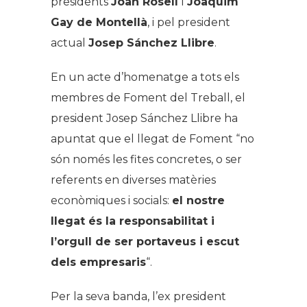
presidents
Joan Rosell
i
Joaquim
Gay de Montellà
, i pel president
actual
Josep Sánchez Llibre
.
En un acte d’homenatge a tots els
membres de Foment del Treball, el
president Josep Sánchez Llibre ha
apuntat que el llegat de Foment “no
són només les fites concretes, o ser
referents en diverses matèries
econòmiques i socials:
el nostre
llegat és la responsabilitat i
l’orgull de ser portaveus i escut
dels empresaris
“.
Per la seva banda, l’ex president