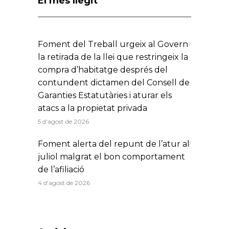
El més llegit
Foment del Treball urgeix al Govern
la retirada de la llei que restringeix la
compra d’habitatge després del
contundent dictamen del Consell de
Garanties Estatutàries i aturar els
atacs a la propietat privada
5 d'agost de 2026
Foment alerta del repunt de l’atur al
juliol malgrat el bon comportament
de l’afiliació
4 d'agost de 2026