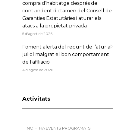
compra d’habitatge després del
contundent dictamen del Consell de
Garanties Estatutàries i aturar els
atacs a la propietat privada
5 d'agost de 2026
Foment alerta del repunt de l’atur al
juliol malgrat el bon comportament
de l’afiliació
4 d'agost de 2026
Activitats
NO HI HA EVENTS PROGRAMATS