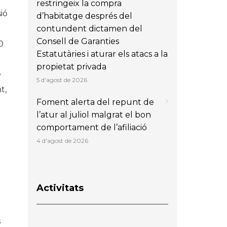
restringeix la compra
ió
d’habitatge després del
contundent dictamen del
Consell de Garanties
0
Estatutàries i aturar els atacs a la
propietat privada
e
5 d'agost de 2026
t,
Foment alerta del repunt de
l’atur al juliol malgrat el bon
comportament de l’afiliació
4 d'agost de 2026
Activitats
s