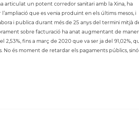
ha articulat un potent corredor sanitari amb la Xina, ha
’ampliació que es venia produint en els últims mesos, i
abora i publica durant més de 25 anys del termini mitjà d
obrament sobre facturació ha anat augmentant de maner
del 2,53%, fins a març de 2020 que va ser ja del 91,02%, q
os. No és moment de retardar els pagaments públics, sinó