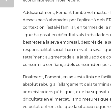
econòmica espanyola recent.
Addicionalment, Foment també vol mostrar l
desocupació abonades per l’aplicació dels E
context on l’estalvi familiar, en termes de la
i que ha posat en dificultats als treballadors
bestretes a la seva empresa i, després de la s
responsabilitat social, han minvat la seva liqu
retraïment augmentada a la ja situació de con
consum i la confiança dels consumidors per 
Finalment, Foment, en aquesta línia de facilit
absolut rebuig a l’allargament dels terminis
administracions públiques, que ha suposat un
dificultats en el mercat, i amb mesures qu
velocitat enfront del que la situació requer