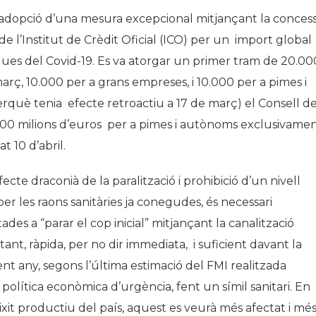
l’adopció d’una mesura excepcional mitjançant la concess
 de l’Institut de Crèdit Oficial (ICO) per un import global
es del Covid-19. Es va atorgar un primer tram de 20.00
març, 10.000 per a grans empreses, i 10.000 per a pimes i
(perquè tenia efecte retroactiu a 17 de març) el Consell d
000 milions d’euros per a pimes i autònoms exclusivamen
t 10 d’abril.
ecte draconià de la paralització i prohibició d’un nivell
per les raons sanitàries ja conegudes, és necessari
des a “parar el cop inicial” mitjançant la canalització
ant, ràpida, per no dir immediata, i suficient davant la
ent any, segons l’última estimació del FMI realitzada
olítica econòmica d’urgència, fent un símil sanitari. En
teixit productiu del país, aquest es veurà més afectat i mé