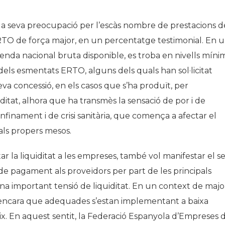
a seva preocupació per l’escàs nombre de prestacions d
RTO de força major, en un percentatge testimonial. En 
 renda nacional bruta disponible, es troba en nivells mínim
 dels esmentats ERTO, alguns dels quals han sol·licitat
eva concessió, en els casos que s’ha produït, per
iditat, alhora que ha transmès la sensació de por i de
finament i de crisi sanitària, que comença a afectar el
als propers mesos.
ar la liquiditat a les empreses, també vol manifestar el s
 de pagament als proveïdors per part de les principals
a important tensió de liquiditat. En un context de majo
e encara que adequades s’estan implementant a baixa
eix. En aquest sentit, la Federació Espanyola d’Empreses 