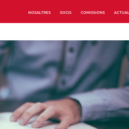
NOSALTRES
SOCIS
COMISSIONS
ACTUAL
Sobre nosaltres
Òrgans de Govern
Òrgans Consultius
Estructura Executiva
Institut d’Estudis Estrat
Societat Barcelonesa d’
Econòmics i Socials
Organitzacions territori
Organitzacions sectoria
Coneix més