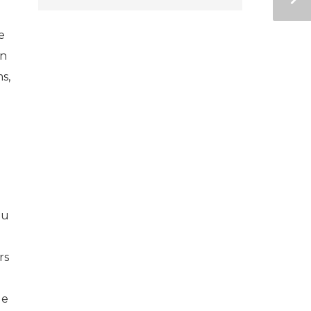
e
un
s,
eu
rs
de