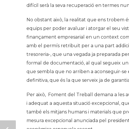
difícil serà la seva recuperació en termes nu
No obstant això, la realitat que ens trobem é
equips per poder avaluar i atorgar el seu visti
finançament empresarial en un context com va
amb el permís retribuït per a una part addici
tresoreria-, que una vegada ja preparada per 
formal de documentació, al qual segueix un c
que sembla que no arriben a aconseguir-se en
definitiva, que és la que serveix ja de garantia
Per això, Foment del Treball demana a les a
i adequat a aquesta situació excepcional, q
també els mitjans humans i materials que prec
mesura excepcional anunciada pel president 