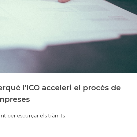
Història
Galeria de Presidents
Biblioteca Arxiu
Seu Social
uè l’ICO acceleri el procés de
empreses
ont per escurçar els tràmits