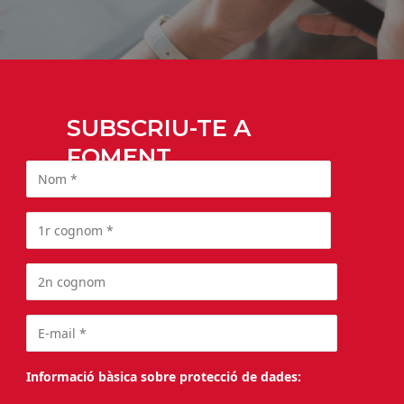
SUBSCRIU-TE A
FOMENT
Informació bàsica sobre protecció de dades: