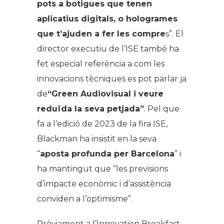
pots a botigues que tenen
aplicatius digitals, o hologrames
que t’ajuden a fer les compre
s”. El
director executiu de l’ISE també ha
fet especial referència a com les
innovacions tècniques es pot parlar ja
de
“Green Audiovisual i veure
reduïda la seva petjada”
. Pel que
fa a l’edició de 2023 de la fira ISE,
Blackman ha insistit en la seva
“
aposta profunda per Barcelona
” i
ha mantingut que “les previsions
d’impacte econòmic i d’assistència
conviden a l’optimisme”.
Prèviament a l’Innovation Breakfast