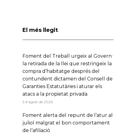
ENVIAR
This site is protected by reCAPTCHA
and the Google
Privacy
Policy
and
Terms of Service
apply.
El més llegit
Foment del Treball urgeix al Govern