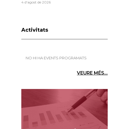
la retirada de la llei que restringeix la
compra d’habitatge després del
contundent dictamen del Consell de
Garanties Estatutàries i aturar els
atacs a la propietat privada
5 d'agost de 2026
Foment alerta del repunt de l’atur al
juliol malgrat el bon comportament
de l’afiliació
4 d'agost de 2026
Activitats