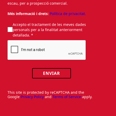
Informació bàsica sobre protecció de dades:
Responsable:
FOMENT DEL TREBALL NACIONAL.
Finalitat:
Subscripció al butlletí informatiu i, si
escau, per a prospecció comercial.
Més informació i drets:
Política de privacitat.
Accepto el tractament de les meves dades
personals per a la finalitat anteriorment
detallada. *