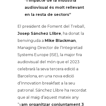
“l’impacte de la indústria
audiovisual és molt rellevant
en la resta de sectors”
El president de Foment del Treball,
Josep Sánchez Llibre
, ha donat la
benvinguda a
Mike Blackman
,
Managing Director de l’Integretad
Systems Europe (ISE), la major fira
audiovisual del món que el 2023
celebrarà la seva tercera edició a
Barcelona, en una nova edició
d’Innovation breakfast a la seu
patronal. Sánchez Llibre ha recordat
que al maig d’aquest mateix any
“v
am organitzar conjuntament 3