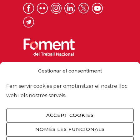
Via Laietana 32, 08003 Barcelona
Gestionar el consentiment
Tel. 93 484 12 00
foment@foment.com
Fem servir cookies per omptimitzar el nostre lloc
web i els nostres serveis.
ACCEPT COOKIES
© 2026 - Foment del Treball Nacional
Nosaltres
/
Associats
/
Comissions
/
NOMÉS LES FUNCIONALS
Actualitat
/
Serveis
/
Avís legal
/
Política de