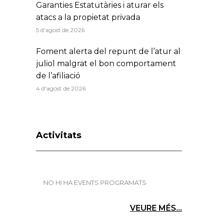
Garanties Estatutàries i aturar els
atacs a la propietat privada
5 d'agost de 2026
Foment alerta del repunt de l’atur al
juliol malgrat el bon comportament
de l’afiliació
4 d'agost de 2026
Activitats
NO HI HA EVENTS PROGRAMATS
VEURE MÉS...