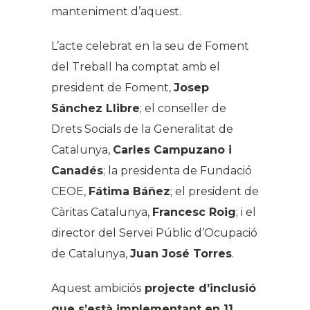
manteniment d’aquest.
L’acte celebrat en la seu de Foment
del Treball ha comptat amb el
president de Foment,
Josep
Sánchez Llibre
; el conseller de
Drets Socials de la Generalitat de
Catalunya,
Carles Campuzano i
Canadés
; la presidenta de Fundació
CEOE,
Fátima Báñez
; el president de
Càritas Catalunya,
Francesc Roig
; i el
director del Servei Públic d’Ocupació
de Catalunya,
Juan José Torres
.
Aquest ambiciós
projecte d’inclusió
que s’està implementant en 11