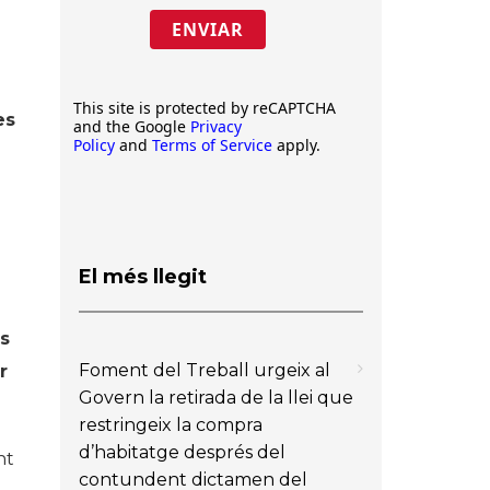
ENVIAR
This site is protected by reCAPTCHA
es
and the Google
Privacy
Policy
and
Terms of Service
apply.
El més llegit
es
Foment del Treball urgeix al
r
Govern la retirada de la llei que
restringeix la compra
d’habitatge després del
nt
contundent dictamen del