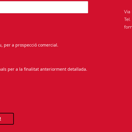
Via
Tel
fo
au, per a prospecció comercial.
s per a la finalitat anteriorment detallada.
R