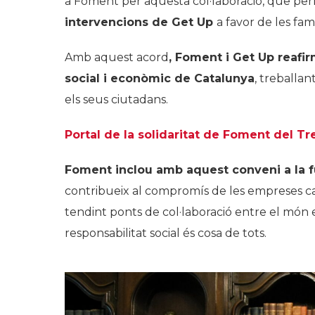
a Foment per aquesta col·laboració, que pe
intervencions de Get Up
a favor de les fam
Amb aquest acord
, Foment i Get Up reaf
social i econòmic de Catalunya
, treballan
els seus ciutadans.
Portal de la solidaritat de Foment del Tr
Foment inclou amb aquest conveni a la 
contribueix al compromís de les empreses ca
tendint ponts de col·laboració entre el món em
responsabilitat social és cosa de tots.