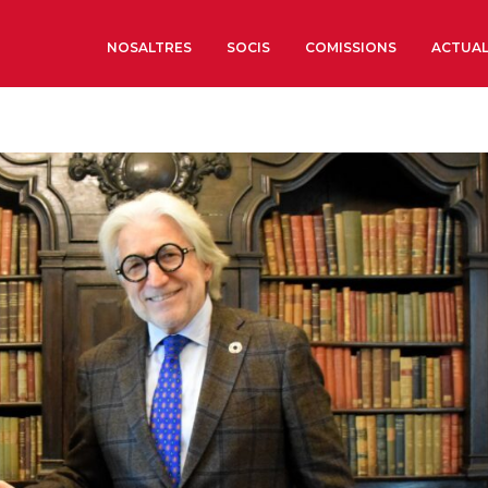
NOSALTRES
SOCIS
COMISSIONS
ACTUAL
Sobre nosaltres
Òrgans de Govern
Òrgans Consultius
Estructura Executiva
Institut d’Estudis Estrat
Societat Barcelonesa d’
Econòmics i Socials
Organitzacions territori
Organitzacions sectoria
Coneix més