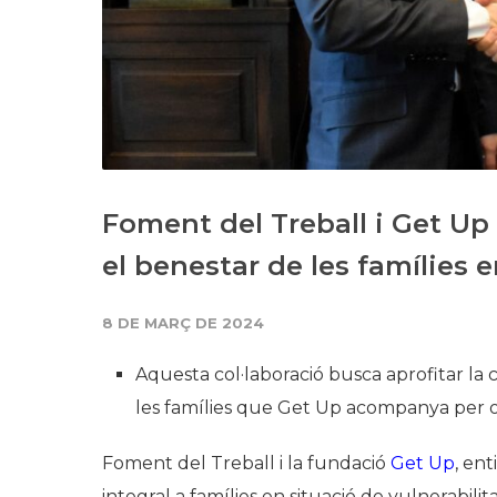
Foment del Treball i Get Up s
el benestar de les famílies 
8 DE MARÇ DE 2024
Aquesta col·laboració busca aprofitar la
les famílies que Get Up acompanya per ofe
Foment del Treball i la fundació
Get Up
, ent
integral a famílies en situació de vulnerabili