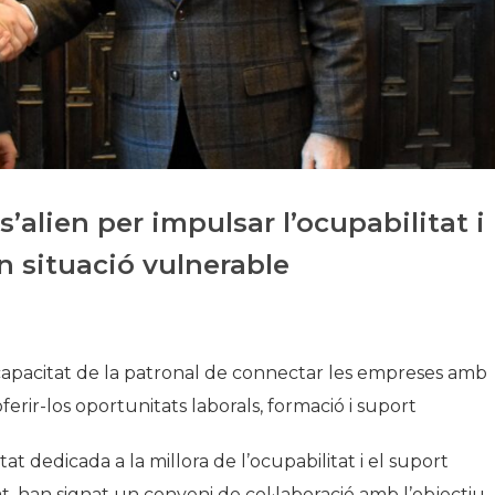
Història
Galeria de Presidents
Biblioteca Arxiu
Seu Social
’alien per impulsar l’ocupabilitat i
en situació vulnerable
 capacitat de la patronal de connectar les empreses amb
rir-los oportunitats laborals, formació i suport
itat dedicada a la millora de l’ocupabilitat i el suport
tat, han signat un conveni de col·laboració amb l’objectiu