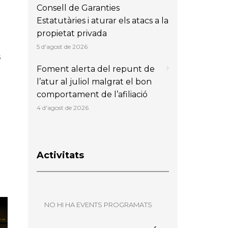
Consell de Garanties
Estatutàries i aturar els atacs a la
propietat privada
5 d'agost de 2026
s
Foment alerta del repunt de
l’atur al juliol malgrat el bon
comportament de l’afiliació
4 d'agost de 2026
Activitats
NO HI HA EVENTS PROGRAMATS