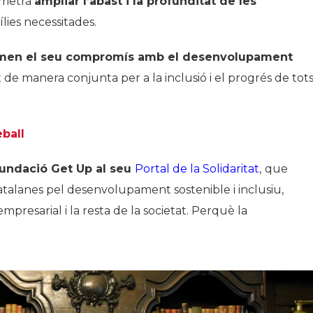
rmetrà
ampliar l’abast i la profunditat de les
ílies necessitades.
irmen el seu compromís amb el desenvolupament
t de manera conjunta per a la inclusió i el progrés de tot
eball
fundació Get Up al seu
Portal de la Solidaritat
,
que
talanes pel desenvolupament sostenible i inclusiu,
presarial i la resta de la societat. Perquè la