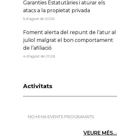
Garanties Estatutàries i aturar els
atacs a la propietat privada
5 d'agost de 2026
Foment alerta del repunt de l’atur al
juliol malgrat el bon comportament
de l’afiliació
4 d'agost de 2026
Activitats
NO HI HA EVENTS PROGRAMATS
VEURE MÉS...