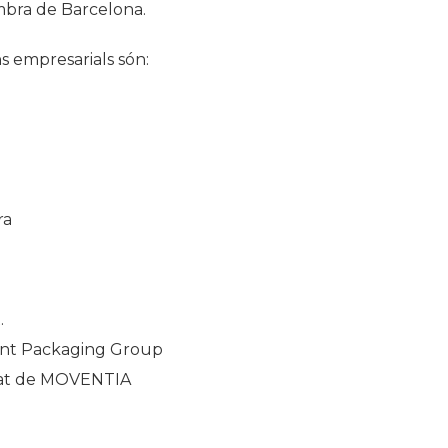
mbra de Barcelona.
s empresarials són:
ra
.
Font Packaging Group
egat de MOVENTIA