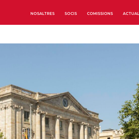
NOSALTRES
SOCIS
COMISSIONS
ACTUAL
Sobre nosaltres
Òrgans de Govern
Òrgans Consultius
Estructura Executiva
Institut d’Estudis Estrat
Societat Barcelonesa d’
Econòmics i Socials
Organitzacions territori
Organitzacions sectoria
Coneix més