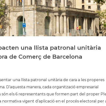
Història
Galeria de Presidents
Biblioteca Arxiu
Seu Social
acten una llista patronal unitària
mbra de Comerç de Barcelona
ntar una llista patronal unitària de cara a les properes
na. D’aquesta manera, cada organització empresarial
són els 6 representants que formen part del proper Pl
 normativa vigent d’aplicació en el procés electoral per 