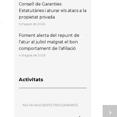
Consell de Garanties
Estatutàries i aturar els atacs a la
propietat privada
5 d'agost de 2026
Foment alerta del repunt de
l’atur al juliol malgrat el bon
comportament de l’afiliació
4 d'agost de 2026
Activitats
NO HI HA EVENTS PROGRAMATS