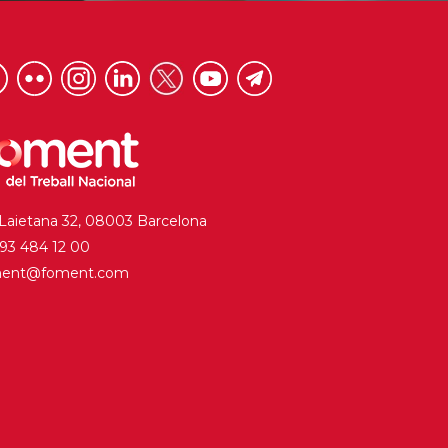
 Laietana 32, 08003 Barcelona
. 93 484 12 00
ment@foment.com