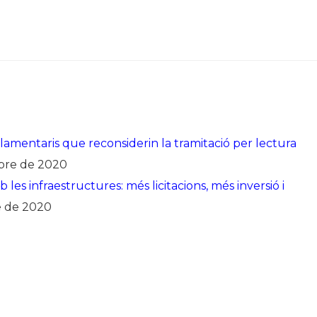
lamentaris que reconsiderin la tramitació per lectura
bre de 2020
es infraestructures: més licitacions, més inversió i
e de 2020