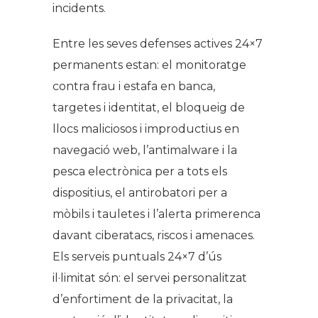
incidents.
Entre les seves defenses actives 24×7
permanents estan: el monitoratge
contra frau i estafa en banca,
targetes i identitat, el bloqueig de
llocs maliciosos i improductius en
navegació web, l’antimalware i la
pesca electrònica per a tots els
dispositius, el antirobatori per a
mòbils i tauletes i l’alerta primerenca
davant ciberatacs, riscos i amenaces.
Els serveis puntuals 24×7 d’ús
il·limitat són: el servei personalitzat
d’enfortiment de la privacitat, la