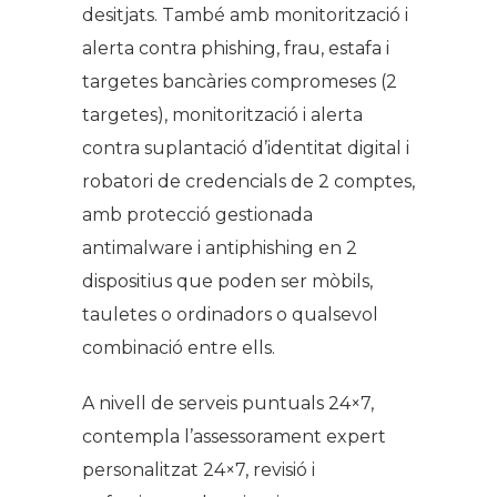
desitjats. També amb monitorització i
alerta contra
phishing
, frau, estafa i
targetes bancàries compromeses (2
targetes), monitorització i alerta
contra suplantació d’identitat digital i
robatori de credencials de 2 comptes,
amb protecció gestionada
antimalware
i
antiphishing
en 2
dispositius que poden ser mòbils,
tauletes o ordinadors o qualsevol
combinació entre ells.
A nivell de serveis puntuals 24×7,
contempla l’assessorament expert
personalitzat 24×7, revisió i