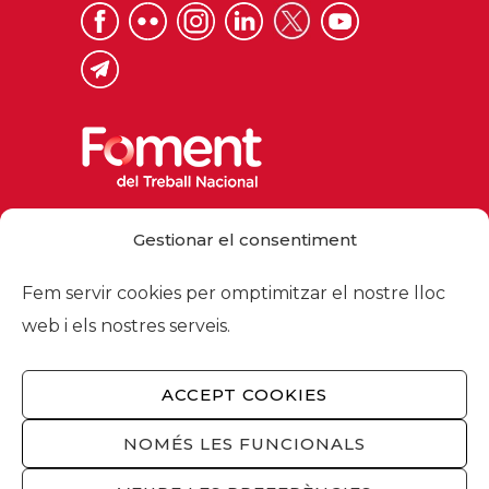
Via Laietana 32, 08003 Barcelona
Gestionar el consentiment
Tel. 93 484 12 00
foment@foment.com
Fem servir cookies per omptimitzar el nostre lloc
web i els nostres serveis.
ACCEPT COOKIES
© 2026 - Foment del Treball Nacional
Nosaltres
/
Associats
/
Comissions
/
NOMÉS LES FUNCIONALS
Actualitat
/
Serveis
/
Avís legal
/
Política de
privacitat
/
Política cookies
/
Privacitat