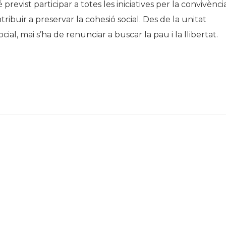
 previst participar a totes les iniciatives per la convivència
Història
ibuir a preservar la cohesió social. Des de la unitat
Galeria de Presidents
 social, mai s’ha de renunciar a buscar la pau i la llibertat.
Biblioteca Arxiu
Seu Social