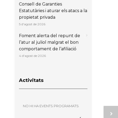
Consell de Garanties
Estatutàries i aturar els atacs a la
propietat privada
5 d'agost de 2026
Foment alerta del repunt de
l’atur al juliol malgrat el bon
comportament de l’afiliació
4 d'agost de 2026
Activitats
NO HI HA EVENTS PROGRAMATS