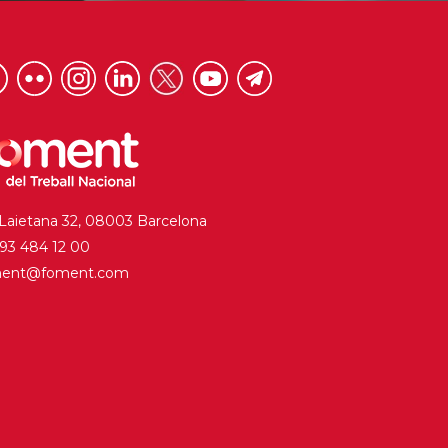
 Laietana 32, 08003 Barcelona
. 93 484 12 00
ment@foment.com