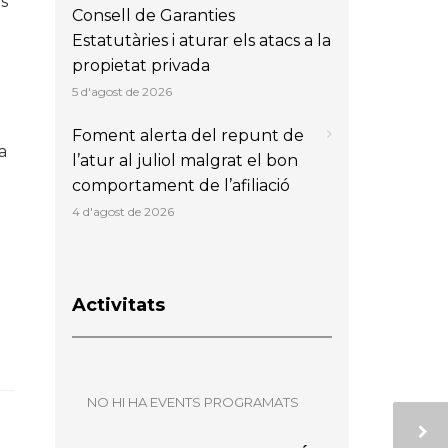
us
Consell de Garanties
Estatutàries i aturar els atacs a la
propietat privada
5 d'agost de 2026
Foment alerta del repunt de
a
l’atur al juliol malgrat el bon
comportament de l’afiliació
4 d'agost de 2026
Activitats
NO HI HA EVENTS PROGRAMATS