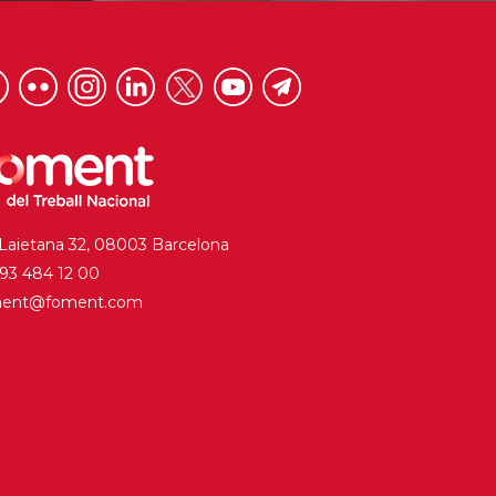
 Laietana 32, 08003 Barcelona
. 93 484 12 00
ment@foment.com