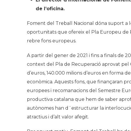
de l’oficina.
Foment del Treball Nacional dóna suport a l
oportunitats que ofereix el Pla Europeu de R
rebre fons europeus.
A partir del gener de 2021 i fins a finals de 
context del Pla de Recuperació aprovat pel 
d’euros, 140.000 milions d’euros en forma de
econòmica. Aquests fons, que finançaran proje
europees i recomanacions del Semestre Eur
productiva catalana que hem de saber aprofit
autònomes han d´estructurar la interlocució 
atractius i d’alt valor afegit.