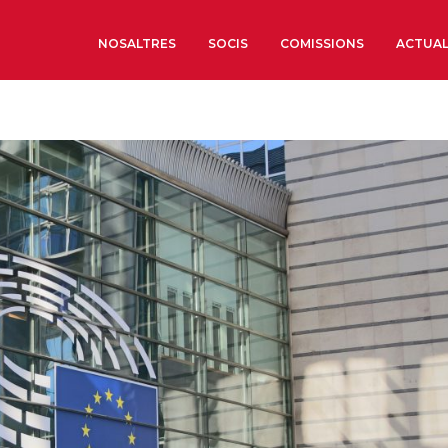
NOSALTRES
SOCIS
COMISSIONS
ACTUAL
Sobre nosaltres
Òrgans de Govern
Òrgans Consultius
Estructura Executiva
Institut d’Estudis Estrat
Societat Barcelonesa d’
Econòmics i Socials
Organitzacions territori
Organitzacions sectoria
Coneix més