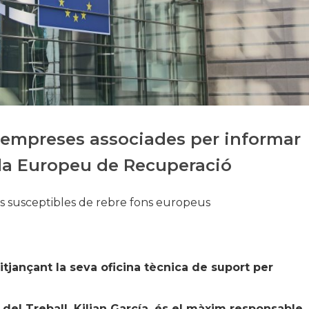
Història
Galeria de Presidents
Biblioteca Arxiu
Seu Social
s empreses associades per informar
Pla Europeu de Recuperació
s susceptibles de rebre fons europeus
jançant la seva oficina tècnica de suport per
 del Treball, Kilian García, és el màxim responsable