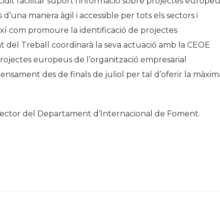
dit facilitar suport i informació sobre projectes europe
 d’una manera àgil i accessible per tots els sectors i
xí com promoure la identificació de projectes
 del Treball coordinarà la seva actuació amb la CEOE
 projectes europeus de l’organització empresarial
tensament des de finals de juliol per tal d’oferir la màxim
 Director del Departament d’Internacional de Foment.