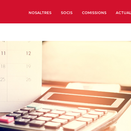
NOSALTRES
SOCIS
COMISSIONS
ACTUAL
Sobre nosaltres
Òrgans de Govern
Òrgans Consultius
Estructura Executiva
Institut d’Estudis Estrat
Societat Barcelonesa d’
Econòmics i Socials
Organitzacions territori
Organitzacions sectoria
Coneix més