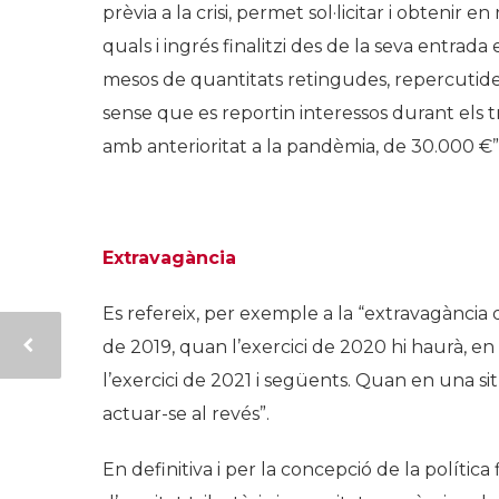
prèvia a la crisi, permet sol·licitar i obtenir
quals i ingrés finalitzi des de la seva entrada
mesos de quantitats retingudes, repercutides
sense que es reportin interessos durant els t
amb anterioritat a la pandèmia, de 30.000 €”
Extravagància
Es refereix, per exemple a la “extravagància d
de 2019, quan l’exercici de 2020 hi haurà, e
l’exercici de 2021 i següents. Quan en una 
actuar-se al revés”.
En definitiva i per la concepció de la política 