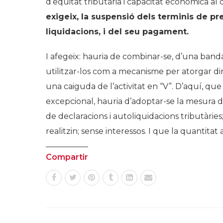
d’equitat tributària i capacitat econòmica al
exigeix, la suspensió dels terminis de pr
liquidacions, i del seu pagament.
I afegeix: hauria de combinar-se, d’una banda 
utilitzar-los com a mecanisme per atorgar di
una caiguda de l’activitat en “V”. D’aquí, qu
excepcional, hauria d’adoptar-se la mesura d’
de declaracions i autoliquidacions tributàri
realitzin; sense interessos. I que la quantita
Compartir