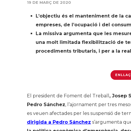
19 DE MARÇ DE 2020
L’objectiu és el manteniment de la c
empreses, de l’ocupació i del consum
La missiva argumenta que les mesure
una molt limitada flexibilització de te
procediments tributaris, i per a la re
ENLLAÇ
El president de Foment del Treball
, Josep 
Pedro Sánchez
, l’ajornament per tres meso
es veuen afectades per les suspensió de termi
dirigida a Pedro Sánchez
s’argumenta q
la política econòmica d’emergència, desen