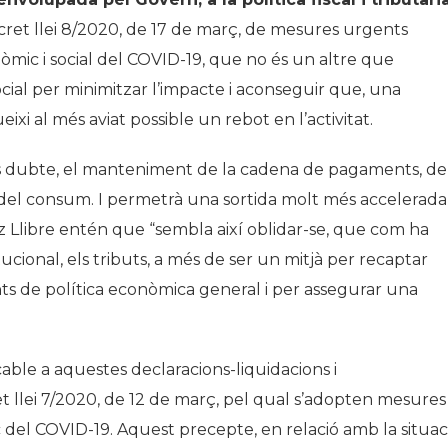
ecret llei 8/2020, de 17 de març, de mesures urgents
nòmic i social del COVID-19, que no és un altre que
social per minimitzar l’impacte i aconseguir que, una
eixi al més aviat possible un rebot en l’activitat.
ns dubte, el manteniment de la cadena de pagaments, de
 i del consum. I permetrà una sortida molt més accelerada
hez Llibre entén que “sembla així oblidar-se, que com ha
cional, els tributs, a més de ser un mitjà per recaptar
ts de política econòmica general i per assegurar una
cable a aquestes declaracions-liquidacions i
ret llei 7/2020, de 12 de març, pel qual s’adopten mesures
del COVID-19. Aquest precepte, en relació amb la situac