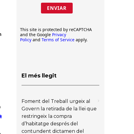
ENVIAR
This site is protected by reCAPTCHA
n
and the Google
Privacy
Policy
and
Terms of Service
apply.
El més llegit
Foment del Treball urgeix al
o
Govern la retirada de la llei que
a
restringeix la compra
d’habitatge després del
contundent dictamen del
a