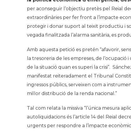
per aconseguir l’objectiu pretès pel Reial d
extraordinàries per fer front a l’impacte eco
protegir i donar suport al teixit productiu i 
vegada finalitzada l’alarma sanitària, es produ
Amb aquesta petició es pretén “afavorir, se
la tresoreria de les empreses, de l’ocupació
de la situació quan es superi la crisi”. Sánc
manifestat reiteradament el Tribunal Constitu
ingressos públics, serveixen com a instrumen
millor distribució de la renda nacional.”
Tal com relata la missiva “l’única mesura apli
autoliquidacions és l’article 14 del Reial dec
urgents per respondre a l’impacte econòmic 