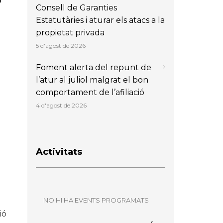
Consell de Garanties
Estatutàries i aturar els atacs a la
propietat privada
5 d'agost de 2026
Foment alerta del repunt de
l’atur al juliol malgrat el bon
comportament de l’afiliació
4 d'agost de 2026
Activitats
NO HI HA EVENTS PROGRAMATS
ió