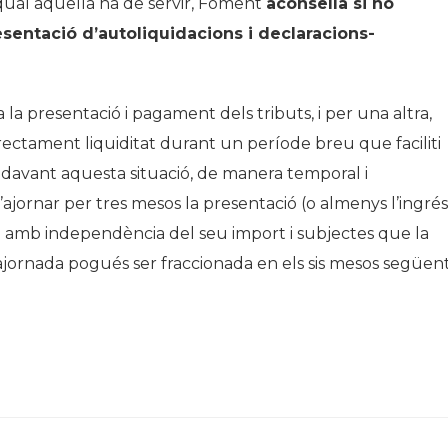
 qual aquella ha de servir, Foment
aconsella si no
esentació d’autoliquidacions i declaracions-
la presentació i pagament dels tributs, i per una altra,
rectament liquiditat durant un període breu que faciliti
e davant aquesta situació, de manera temporal i
ajornar per tres mesos la presentació (o almenys l’ingrés
es; amb independència del seu import i subjectes que la
t ajornada pogués ser fraccionada en els sis mesos següent