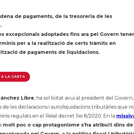
adena de pagaments, de la tresoreria de les
.
s excepcionals adoptades fins ara pel Govern tene
rminis per a la realització de certs tràmits en
alització de pagaments de liquidacions.
 A LA CARTA
Sánchez Libre
, ha sol·licitat avui al president del Govern,
s de les declaracions i autoliquidacions tributàries que n
nis regulats en el Reial decret llei 8/2020. En la
missiv
ue
molt poc o cap protagonisme s’ha atribuït dins de
volupada pel Govern, a la política fiscal i tributàri