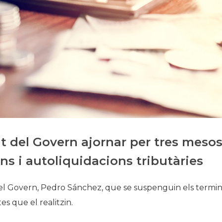
Història
Galeria de Presidents
Biblioteca Arxiu
Seu Social
 del Govern ajornar per tres meso
ns i autoliquidacions tributàries
el Govern, Pedro Sánchez, que se suspenguin els termin
s que el realitzin.