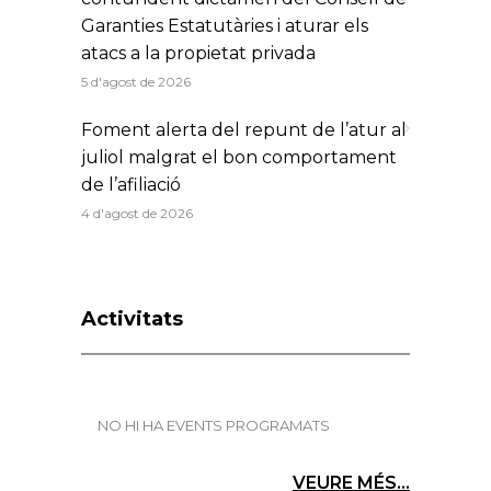
Garanties Estatutàries i aturar els
atacs a la propietat privada
5 d'agost de 2026
Foment alerta del repunt de l’atur al
juliol malgrat el bon comportament
de l’afiliació
4 d'agost de 2026
Activitats
NO HI HA EVENTS PROGRAMATS
VEURE MÉS...