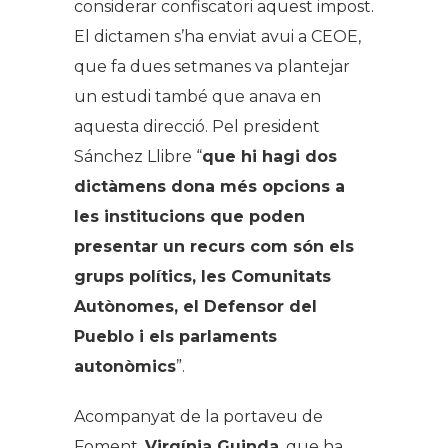
considerar confiscatori aquest impost.
El dictamen s’ha enviat avui a CEOE,
que fa dues setmanes va plantejar
un estudi també que anava en
aquesta direcció. Pel president
Sánchez Llibre “
que hi hagi dos
dictàmens dona més opcions a
les institucions que poden
presentar un recurs com són els
grups polítics, les Comunitats
Autònomes, el
Defensor del
Pueblo
i els parlaments
autonòmics
”.
Acompanyat de la portaveu de
Foment,
Virgínia Guinda
, que ha