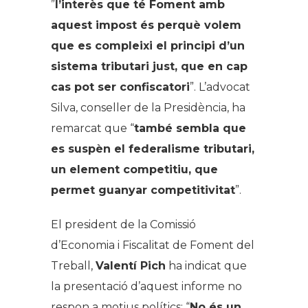
”
l’interès que té Foment amb
aquest impost és perquè volem
que es compleixi el principi d’un
sistema tributari just, que en cap
cas pot ser confiscatori
”. L’advocat
Silva, conseller de la Presidència, ha
remarcat que “
també sembla que
es suspèn el federalisme tributari,
un element competitiu, que
permet guanyar competitivitat
”.
El president de la Comissió
d’Economia i Fiscalitat de Foment del
Treball,
Valentí Pich
ha indicat que
la presentació d’aquest informe no
respon a motius polítics: “
No és un