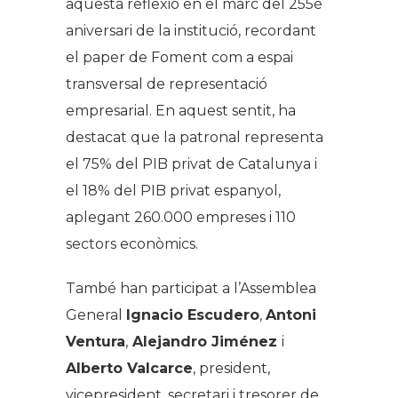
aquesta reflexió en el marc del 255è
aniversari de la institució, recordant
el paper de Foment com a espai
transversal de representació
empresarial. En aquest sentit, ha
destacat que la patronal representa
el 75% del PIB privat de Catalunya i
el 18% del PIB privat espanyol,
aplegant 260.000 empreses i 110
sectors econòmics.
També han participat a l’Assemblea
General
Ignacio Escudero
,
Antoni
Ventura
,
Alejandro Jiménez
i
Alberto Valcarce
, president,
vicepresident, secretari i tresorer de