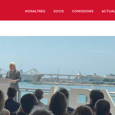
NOSALTRES
SOCIS
COMISSIONS
ACTUAL
Sobre nosaltres
Òrgans de Govern
Òrgans Consultius
Estructura Executiva
Institut d’Estudis Estrat
Societat Barcelonesa d’
Econòmics i Socials
Organitzacions territori
Organitzacions sectoria
Coneix més