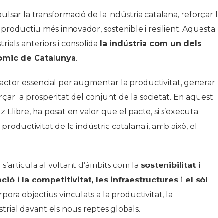
lsar la transformació de la indústria catalana, reforçar 
productiu més innovador, sostenible i resilient. Aquesta
rials anteriors i consolida
la indústria com un dels
nòmic de Catalunya
.
factor essencial per augmentar la productivitat, generar
forçar la prosperitat del conjunt de la societat. En aquest
 Llibre, ha posat en valor que el pacte, si s’executa
oductivitat de la indústria catalana i, amb això, el
s’articula al voltant d’àmbits com la
sostenibilitat i
ció i la competitivitat, les infraestructures i el sòl
pora objectius vinculats a la productivitat, la
ustrial davant els nous reptes globals.