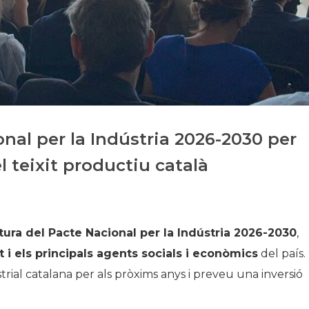
Història
Galeria de Presidents
Biblioteca Arxiu
Seu Social
nal per la Indústria 2026-2030 per
l teixit productiu català
tura del Pacte Nacional per la Indústria 2026-2030
,
 i els principals agents socials i econòmics
del país.
ustrial catalana per als pròxims anys i preveu una inversió