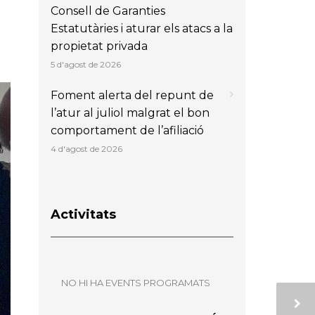
Consell de Garanties
Estatutàries i aturar els atacs a la
propietat privada
5 d'agost de 2026
Foment alerta del repunt de
l’atur al juliol malgrat el bon
comportament de l’afiliació
4 d'agost de 2026
Activitats
NO HI HA EVENTS PROGRAMATS