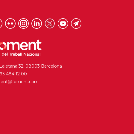
 Laietana 32, 08003 Barcelona
. 93 484 12 00
ment@foment.com