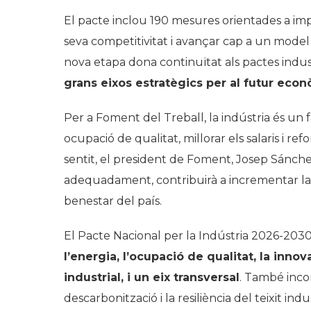
El pacte inclou 190 mesures orientades a impu
seva competitivitat i avançar cap a un model 
nova etapa dona continuïtat als pactes indust
grans eixos estratègics per al futur eco
Per a Foment del Treball, la indústria és un 
ocupació de qualitat, millorar els salaris i re
sentit, el president de Foment, Josep Sánchez
adequadament, contribuirà a incrementar la pr
benestar del país.
El Pacte Nacional per la Indústria 2026-2030 
l’energia, l’ocupació de qualitat, la innova
industrial, i un eix transversal
. També incor
descarbonització i la resiliència del teixit ind