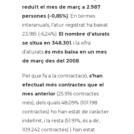
reduït el mes de març a 2.987
persones (-0,85%)
. En termes
interanuals, l’atur registrat ha baixat
23.185 (-6,24%).
El nombre d’aturats
se situa en 348.301
, i la xifra
d’aturats
és més baixa en un mes
de març des del 2008
.
Pel que fa a la contractació,
s’han
efectuat més contractes que el
mes anterior
(25.916 contractes
més), dels quals 48,09% (101.198
contractes) ho han estat de caràcter
indefinit, i la resta (51.91%, és a dir,
109.242 contractes) ) han estat