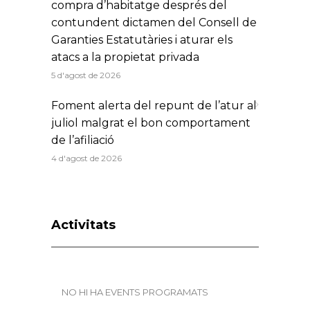
compra d’habitatge després del
contundent dictamen del Consell de
Garanties Estatutàries i aturar els
atacs a la propietat privada
5 d'agost de 2026
Foment alerta del repunt de l’atur al
juliol malgrat el bon comportament
de l’afiliació
4 d'agost de 2026
Activitats
NO HI HA EVENTS PROGRAMATS