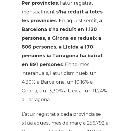
Per províncies
, l’atur registrat
mensualment
s’ha reduït a totes
les províncies
. En aquest sentit,
a
Barcelona s’ha reduït en 1.120
persones, a Girona es redueix a
806 persones, a Lleida a 170
persones ia Tarragona ha baixat
en 891 persones
. En termes
interanuals, l’atur disminueix un
4,30% a Barcelona, un 10,16% a
Girona, un 13,30% a Lleida i un 11,24%
a Tarragona.
L’atur registrat a cada província se
situa aquest mes de març a 256.792 a