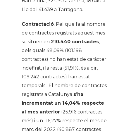
Barcelona, 32.030 a Girona, 18.040 a
Lleida i 41.439 a Tarragona.
Contractació
. Pel que fa al nombre
de contractes registrats aquest mes
se situen en
210.440 contractes
,
dels quals 48,09% (101.198
contractes) ho han estat de caràcter
indefinit, i la resta (51,91%, és a dir,
109.242 contractes) han estat
temporals . El nombre de contractes
registrats a Catalunya
s’ha
incrementat un 14,04% respecte
al mes anterior
(25.916 contractes
més) i un -16,27% respecte el mes de
març del 2022 (40.887 contractes