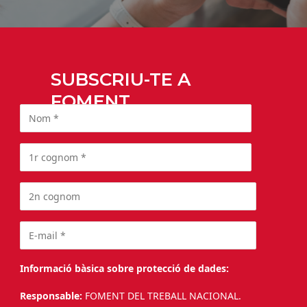
SUBSCRIU-TE A
FOMENT
Informació bàsica sobre protecció de dades:
Responsable:
FOMENT DEL TREBALL NACIONAL.