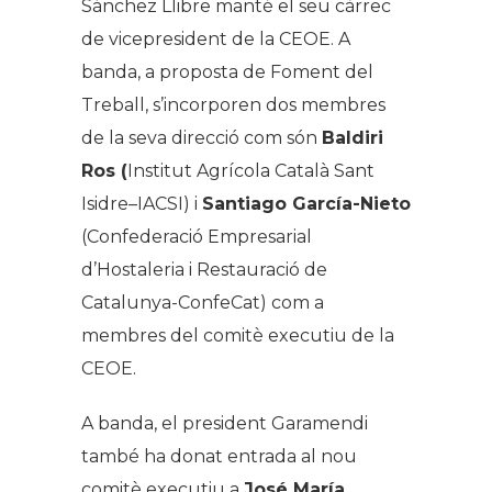
Sánchez Llibre manté el seu càrrec
de vicepresident de la CEOE. A
banda, a proposta de Foment del
Treball, s’incorporen dos membres
de la seva direcció com són
Baldiri
Ros (
Institut Agrícola Català Sant
Isidre–IACSI) i
Santiago García-Nieto
(Confederació Empresarial
d’Hostaleria i Restauració de
Catalunya-ConfeCat) com a
membres del comitè executiu de la
CEOE.
A banda, el president Garamendi
també ha donat entrada al nou
comitè executiu a
José María