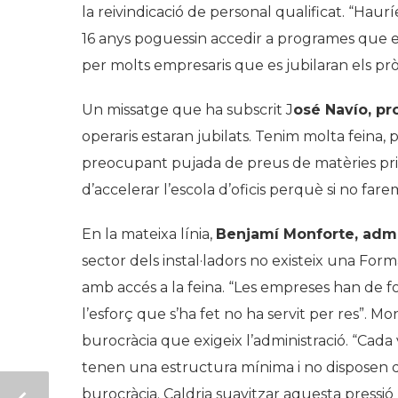
la reivindicació de personal qualificat. “Haur
16 anys poguessin accedir a programes que el
per molts empresaris que es jubilaran els prò
Un missatge que ha subscrit J
osé Navío, pr
operaris estaran jubilats. Tenim molta feina
preocupant pujada de preus de matèries pri
d’accelerar l’escola d’oficis perquè si no fare
En la mateixa línia,
Benjamí Monforte, admi
sector dels instal·ladors no existeix una Fo
amb accés a la feina. “Les empreses han de fo
l’esforç que s’ha fet no ha servit per res”. 
burocràcia que exigeix l’administració. “Cad
tenen una estructura mínima i no disposen 
burocràcia. Caldria suavitzar aquesta pres