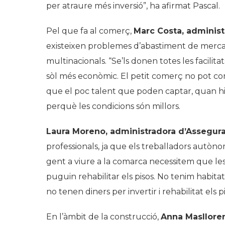
per atraure més inversió”, ha afirmat Pascal.
Pel que fa al comerç,
Marc Costa, adminis
existeixen problemes d’abastiment de mercade
multinacionals. “Se’ls donen totes les facilit
sòl més econòmic. El petit comerç no pot c
que el poc talent que poden captar, quan hi
perquè les condicions són millors.
Laura Moreno, administradora d’Assegu
professionals, ja que els treballadors autòn
gent a viure a la comarca necessitem que les 
puguin rehabilitar els pisos. No tenim habita
no tenen diners per invertir i rehabilitat els pi
En l’àmbit de la construcció,
Anna Maslloren