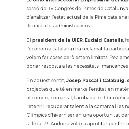
sessió del IV Congrés de Pimes de Catalunya
d’analitzar l’estat actual de la Pime catalan
lliurarà a les administracions.
El
president de la UIER
,
Eudald Castells
, 
l’economia catalana i ha reclamat la participa
volem fer coses però estem limitats. Reclame
donar resposta a les necessitats i mancances 
En aquest sentit,
Josep Pascal i Calabuig, 
projectes que té en marxa l’entitat en matèri
al comerç comarcal; l’arribada de fibra òptic
retenir i recuperar talent a la comarca i les no
Olímpics d’hivern serien una oportunitat per 
la línia R3. Andorra voldria aprofitar per fe