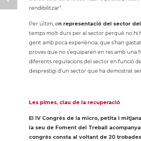
rendibilitzar”.
Per últim, e
n representació del sector del
temps molt durs per al sector perquè no hi h
gent amb poca experiència, que s’han gastat m
proves que no s’equiparen en res amb una f
diferents regulacions del sector en funció del
desprestigi d’un sector que ha demostrat ser
Les pimes, clau de la recuperació
El IV Congrés de la micro, petita i mitjan
la seu de Foment del Treball acompanyat
congrés consta al voltant de 20 trobades 