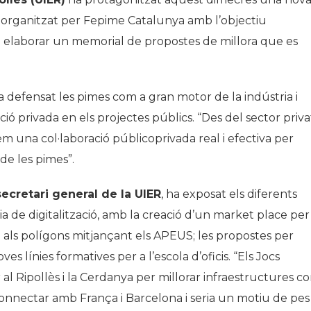
 organitzat per Fepime Catalunya amb l’objectiu
a i elaborar un memorial de propostes de millora que es
ha defensat les pimes com a gran motor de la indústria i
ció privada en els projectes públics. “Des del sector priva
m una col·laboració públicoprivada real i efectiva per
de les pimes”.
secretari general de la UIER
, ha exposat els diferents
a de digitalització, amb la creació d’un market place per
a als polígons mitjançant els APEUS; les propostes per
ves línies formatives per a l’escola d’oficis. “Els Jocs
al Ripollès i la Cerdanya per millorar infraestructures c
r connectar amb França i Barcelona i seria un motiu de pes