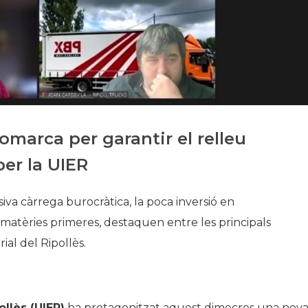
Història
Galeria de Presidents
Biblioteca Arxiu
Seu Social
comarca per garantir el relleu
per la UIER
siva càrrega burocràtica, la poca inversió en
 matèries primeres, destaquen entre les principals
ial del Ripollès.
ollès (UIER)
ha protagonitzat aquest dimecres una nov