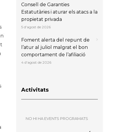
Consell de Garanties
Estatutàries i aturar els atacs a la
propietat privada
s
5 d'agost de 2026
un
Foment alerta del repunt de
t
l’atur al juliol malgrat el bon
n
comportament de l’afiliació
4 d'agost de 2026
s
Activitats
NO HI HA EVENTS PROGRAMATS
a