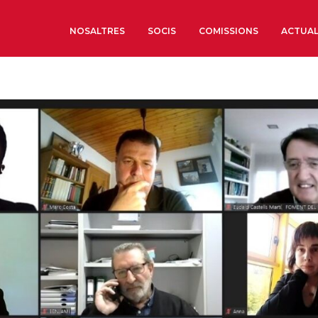
NOSALTRES
SOCIS
COMISSIONS
ACTUAL
Sobre nosaltres
Òrgans de Govern
Òrgans Consultius
Estructura Executiva
Institut d’Estudis Estrat
Societat Barcelonesa d’
Econòmics i Socials
Organitzacions territori
Organitzacions sectoria
Coneix més