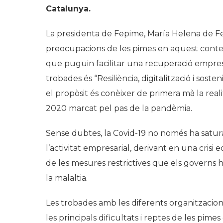
Catalunya.
La presidenta de Fepime, María Helena de Feli
preocupacions de les pimes en aquest contex
que puguin facilitar una recuperació empresaria
trobades és “Resiliència, digitalització i sosten
el propòsit és conèixer de primera mà la reali
2020 marcat pel pas de la pandèmia.
Sense dubtes, la Covid-19 no només ha satura
l’activitat empresarial, derivant en una cris
de les mesures restrictives que els governs h
la malaltia.
Les trobades amb les diferents organitzacion
les principals dificultats i reptes de les pime