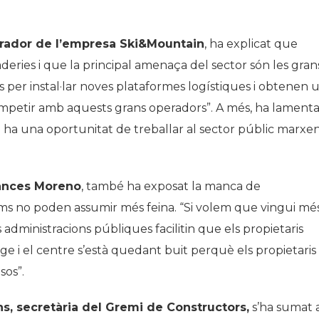
trador de l’empresa Ski&Mountain
, ha explicat que
ries i que la principal amenaça del sector són les gran
ats per instal·lar noves plataformes logístiques i obtenen 
ompetir amb aquests grans operadors”. A més, ha lamenta
 ha una oportunitat de treballar al sector públic marxe
rances Moreno
, també ha exposat la manca de
oms no poden assumir més feina. “Si volem que vingui mé
administracions públiques facilitin que els propietaris
tge i el centre s’està quedant buit perquè els propietaris
sos”.
s, secretària del Gremi de Constructors,
s’ha sumat 