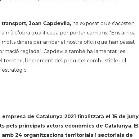
 transport, Joan Capdevila,
ha exposat que s’acosten
a mà d’obra qualificada per portar camions. “Ens arriba
olts diners per arribar al nostre ofici i que han passat
ormació reglada”. Capdevila també ha lamentat les
 territori, l’increment del preu del combustible i el
 estratègic.
a empresa de Catalunya 2021 finalitzarà el 15 de juny
s pels principals actors econòmics de Catalunya. El
amb 24 organitzacions territorials i sectorials de