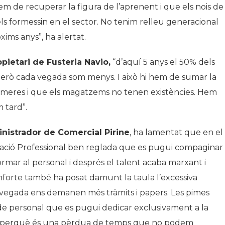
íem de recuperar la figura de l’aprenent i que els nois de
s formessin en el sector. No tenim relleu generacional
xims anys”, ha alertat.
opietari de Fusteria Navio,
“d’aquí 5 anys el 50% dels
, però cada vegada som menys. I això hi hem de sumar la
meres i que els magatzems no tenen existències. Hem
m tard”.
nistrador de Comercial Pirine
, ha lamentat que en el
rmació Professional ben reglada que es pugui compaginar
rmar al personal i després el talent acaba marxant i
Monforte també ha posat damunt la taula l’excessiva
a vegada ens demanen més tràmits i papers. Les pimes
de personal que es pugui dedicar exclusivament a la
sió perquè és una pèrdua de temps que no podem