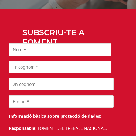
SUBSCRIU-TE A
FOMENT
Informació bàsica sobre protecció de dades:
Responsable:
FOMENT DEL TREBALL NACIONAL.