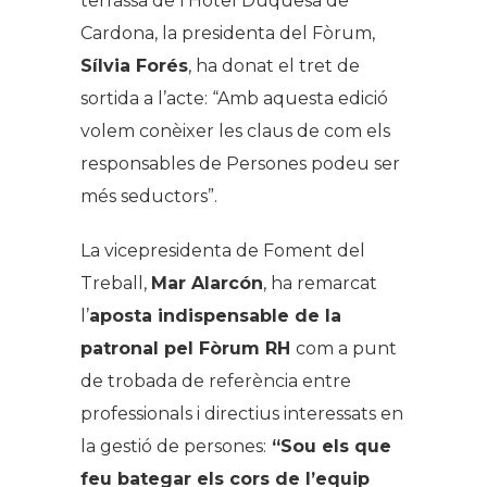
terrassa de l’Hotel Duquesa de
Cardona, la presidenta del Fòrum,
Sílvia Forés
, ha donat el tret de
sortida a l’acte: “
Amb aquesta edició
volem conèixer les claus de com els
responsables de Persones podeu ser
més seductors”
.
La vicepresidenta de Foment del
Treball,
Mar Alarcón
, ha remarcat
l’
aposta indispensable de la
patronal pel Fòrum RH
com a punt
de trobada de referència entre
professionals i directius interessats en
la gestió de persones:
“Sou els que
feu bategar els cors de l’equip