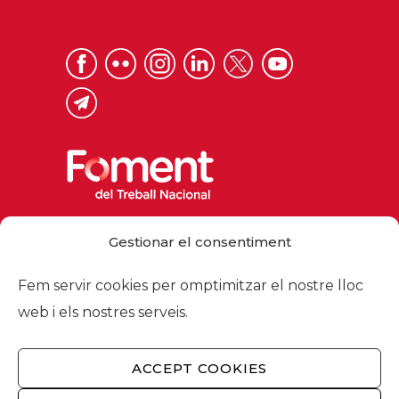
Via Laietana 32, 08003 Barcelona
Gestionar el consentiment
Tel. 93 484 12 00
foment@foment.com
Fem servir cookies per omptimitzar el nostre lloc
web i els nostres serveis.
ACCEPT COOKIES
© 2026 - Foment del Treball Nacional
Nosaltres
/
Associats
/
Comissions
/