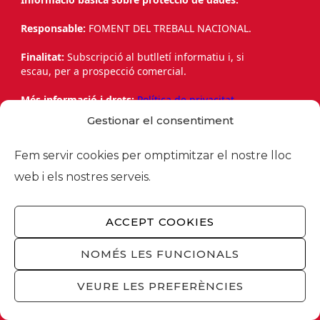
Responsable:
FOMENT DEL TREBALL NACIONAL.
Finalitat:
Subscripció al butlletí informatiu i, si
escau, per a prospecció comercial.
Més informació i drets:
Política de privacitat.
Gestionar el consentiment
Accepto el tractament de les meves dades
personals per a la finalitat anteriorment
Fem servir cookies per omptimitzar el nostre lloc
detallada. *
web i els nostres serveis.
ACCEPT COOKIES
NOMÉS LES FUNCIONALS
ENVIAR
VEURE LES PREFERÈNCIES
This site is protected by reCAPTCHA and the