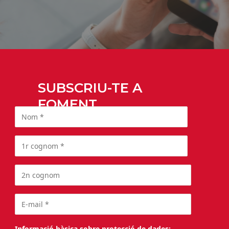
SUBSCRIU-TE A
FOMENT
Informació bàsica sobre protecció de dades: