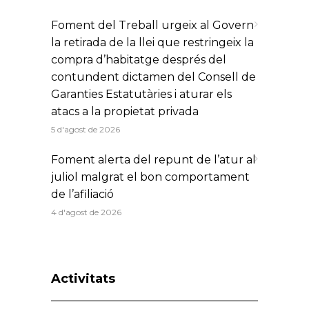
Foment del Treball urgeix al Govern
la retirada de la llei que restringeix la
compra d’habitatge després del
contundent dictamen del Consell de
Garanties Estatutàries i aturar els
atacs a la propietat privada
5 d'agost de 2026
Foment alerta del repunt de l’atur al
juliol malgrat el bon comportament
de l’afiliació
4 d'agost de 2026
Activitats