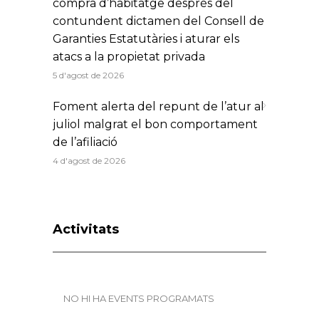
compra d’habitatge després del
contundent dictamen del Consell de
Garanties Estatutàries i aturar els
atacs a la propietat privada
5 d'agost de 2026
Foment alerta del repunt de l’atur al
juliol malgrat el bon comportament
de l’afiliació
4 d'agost de 2026
Activitats
NO HI HA EVENTS PROGRAMATS