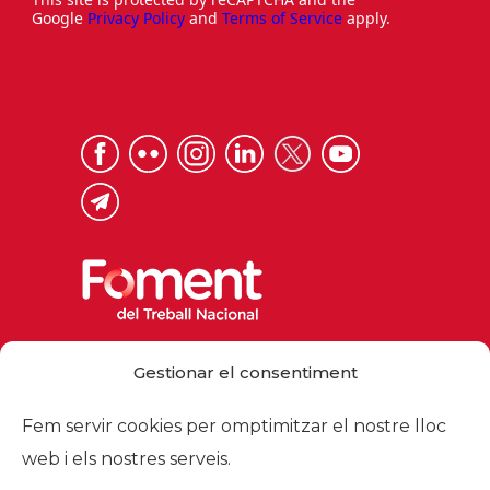
Google
Privacy Policy
and
Terms of Service
apply.
Via Laietana 32, 08003 Barcelona
Gestionar el consentiment
Tel. 93 484 12 00
foment@foment.com
Fem servir cookies per omptimitzar el nostre lloc
web i els nostres serveis.