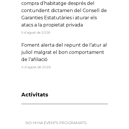
compra d’habitatge després del
contundent dictamen del Consell de
Garanties Estatutàries i aturar els
atacs a la propietat privada
5 d'agost de 2026
Foment alerta del repunt de l’atur al
juliol malgrat el bon comportament
de l’afiliació
4 d'agost de 2026
Activitats
NO HI HA EVENTS PROGRAMATS